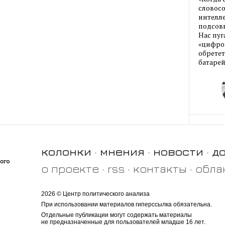
словос
интелле
подсовы
Нас пуг
«цифров
обретет
батарей
колонки
мнения
новости
д
о проекте
rss
контакты
обла
2026 © Центр политического анализа
При использовании материалов гиперссылка обязательна.
Отдельные публикации могут содержать материалы
не предназначенные для пользователей младше 16 лет.