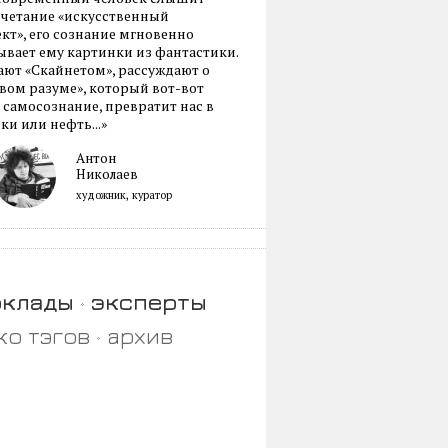
очетание «искусственный
кт», его сознание мгновенно
вает ему картинки из фантастики.
ают «Скайнетом», рассуждают о
ом разуме», который вот-вот
 самосознание, превратит нас в
ки или нефть...»
Антон
Николаев
художник, куратор
оклады
эксперты
ко тэгов
архив