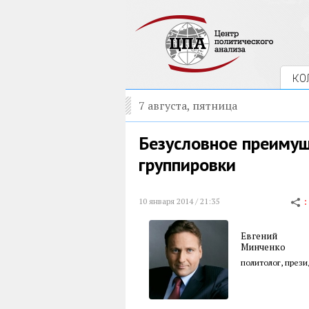
КО
7 августа, пятница
Безусловное преимущ
группировки
10 января 2014 / 21:35
Евгений
Минченко
политолог, през