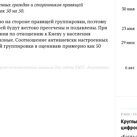
нных граждан и сторонников правящей
30 июл
ак 50 на 50.
во на стороне правящей группировки, поэтому
ей будут жестоко пресечены и подавлены. При
23 июл
оения по отношению к Киеву у населения
разные. Соотношение антикиевски настроенных
29 июн
й группировки я оцениваю примерно как 50
ром политического анализа для сайта ТАСС-Аналитика
6 авг
8 мая / 14
Круглы
цифро
«Когда