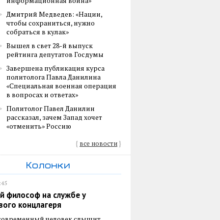
информационная война»
Дмитрий Медведев: «Нации,
чтобы сохраниться, нужно
собраться в кулак»
Вышел в свет 28-й выпуск
рейтинга депутатов Госдумы
Завершена публикация курса
политолога Павла Данилина
«Специальная военная операция
в вопросах и ответах»
Политолог Павел Данилин
рассказал, зачем Запад хочет
«отменить» Россию
{
все новости
}
Колонки
:45
й философ на службе у
вого концлагеря
 современный человек слышит