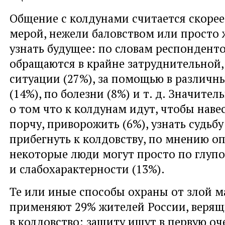
Общение с колдунами считается скоре
мерой, нежели баловством или просто
узнать будущее: по словам респонденто
обращаются в крайне затруднительной,
ситуации (27%), за помощью в различн
(14%), по болезни (8%) и т. д. Значител
о том что к колдунам идут, чтобы наве
порчу, приворожить (6%), узнать судьбу
прибегнуть к колдовству, по мнению о
некоторые люди могут просто по глупо
и слабохарактерности (13%).
Те или иные способы охраны от злой м
применяют 29% жителей России, веря
в колдовство: защиту ищут в первую оч