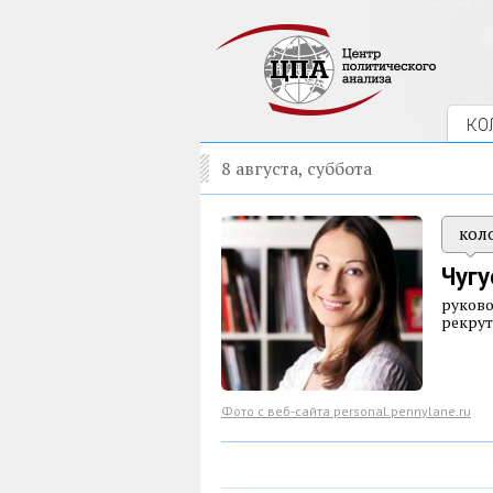
КО
8 августа, суббота
кол
Чугу
руково
рекрут
Фото с веб-сайта personal.pennylane.ru