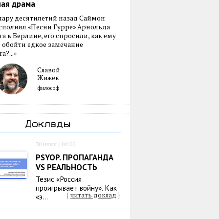
ная драма
пару десятилетий назад Саймон
сполнял «Песни Гурре» Арнольда
а в Берлине, его спросили, как ему
 обойти едкое замечание
а?...»
Славой
Жижек
философ
Доклады
30 июля / 00:00
PSYOP. ПРОПАГАНДА
VS РЕАЛЬНОСТЬ
Тезис «Россия
проигрывает войну». Как
{
читать доклад
}
«э...