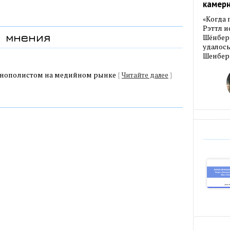
камер
«Когда 
Рэттл и
мнения
Шёнберг
удалось
Шенберг
онополистом на медийном рынке
{
Читайте далее
}