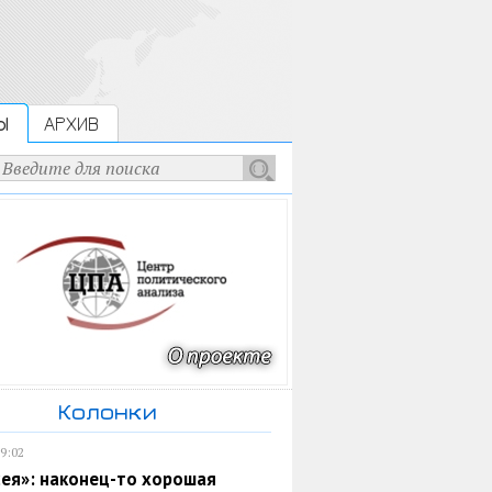
Ы
АРХИВ
Колонки
19:02
ея»: наконец-то хорошая