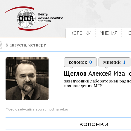
КОЛОНКИ
МНЕНИЯ
Н
6 августа, четверг
колонок
0
мнений
1
Щеглов
Алексей Иван
заведующий лабораторией радио
почвоведения МГУ
Фото с веб-сайта ecoradmod.narod.ru
колонки