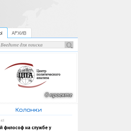
Ы
АРХИВ
Колонки
:45
й философ на службе у