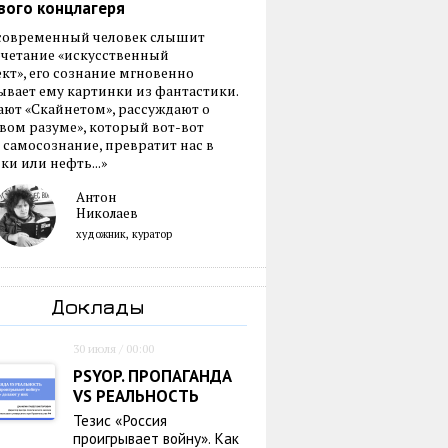
вого концлагеря
 современный человек слышит
очетание «искусственный
кт», его сознание мгновенно
вает ему картинки из фантастики.
ают «Скайнетом», рассуждают о
ом разуме», который вот-вот
 самосознание, превратит нас в
ки или нефть...»
Антон
Николаев
художник, куратор
Доклады
30 июля / 00:00
PSYOP. ПРОПАГАНДА
VS РЕАЛЬНОСТЬ
Тезис «Россия
проигрывает войну». Как