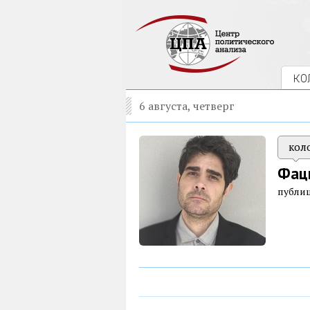
КО
6 августа, четверг
кол
Фац
публи