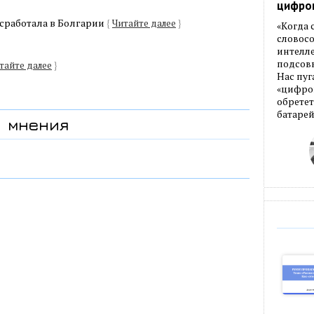
цифро
 сработала в Болгарии
{
Читайте далее
}
«Когда
словос
интелле
подсовы
тайте далее
}
Нас пуг
«цифров
обретет
батарей
мнения