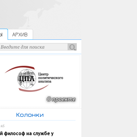
Ы
АРХИВ
Колонки
:45
й философ на службе у