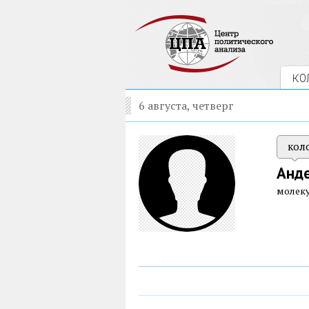
КО
6 августа, четверг
кол
Анд
молек