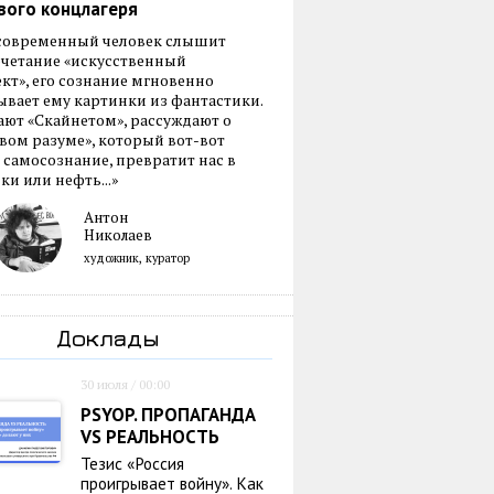
вого концлагеря
 современный человек слышит
очетание «искусственный
кт», его сознание мгновенно
вает ему картинки из фантастики.
ают «Скайнетом», рассуждают о
ом разуме», который вот-вот
 самосознание, превратит нас в
ки или нефть...»
Антон
Николаев
художник, куратор
Доклады
30 июля / 00:00
PSYOP. ПРОПАГАНДА
VS РЕАЛЬНОСТЬ
Тезис «Россия
проигрывает войну». Как