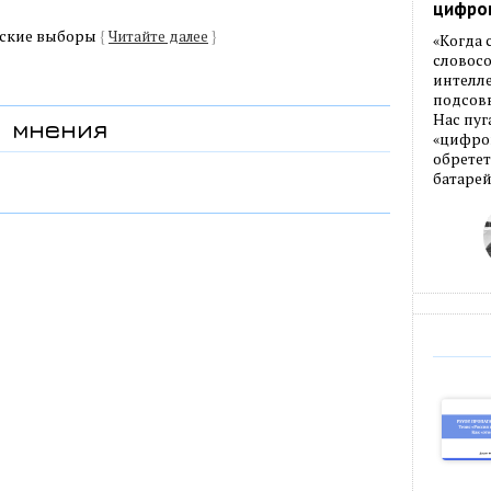
цифро
анские выборы
{
Читайте далее
}
«Когда
словос
интелле
подсовы
Нас пуг
мнения
«цифров
обретет
батарей