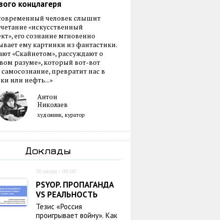
вого концлагеря
 современный человек слышит
очетание «искусственный
кт», его сознание мгновенно
вает ему картинки из фантастики.
ают «Скайнетом», рассуждают о
ом разуме», который вот-вот
 самосознание, превратит нас в
ки или нефть...»
Антон
Николаев
художник, куратор
Доклады
30 июля / 00:00
PSYOP. ПРОПАГАНДА
VS РЕАЛЬНОСТЬ
Тезис «Россия
проигрывает войну». Как