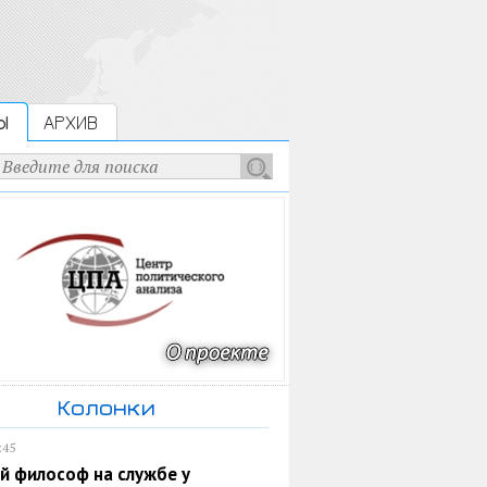
Ы
АРХИВ
Колонки
:45
й философ на службе у