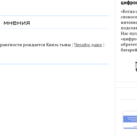
цифро
«Когда
словос
мнения
интелле
подсовы
Нас пуг
«цифров
ерантности рождается Князь тьмы
обретет
{
Читайте далее
}
батарей