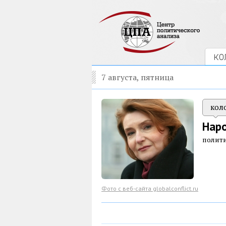
КО
7 августа, пятница
кол
Нар
полити
Фото с веб-сайта globalconflict.ru