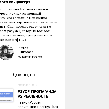
вого концлагеря
 современный человек слышит
очетание «искусственный
кт», его сознание мгновенно
вает ему картинки из фантастики.
ают «Скайнетом», рассуждают о
ом разуме», который вот-вот
 самосознание, превратит нас в
ки или нефть...»
Антон
Николаев
художник, куратор
Доклады
30 июля / 00:00
PSYOP. ПРОПАГАНДА
VS РЕАЛЬНОСТЬ
Тезис «Россия
проигрывает войну». Как