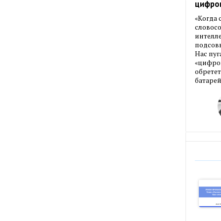
цифро
«Когда
словос
интелле
подсовы
Нас пуг
«цифров
обретет
батарей