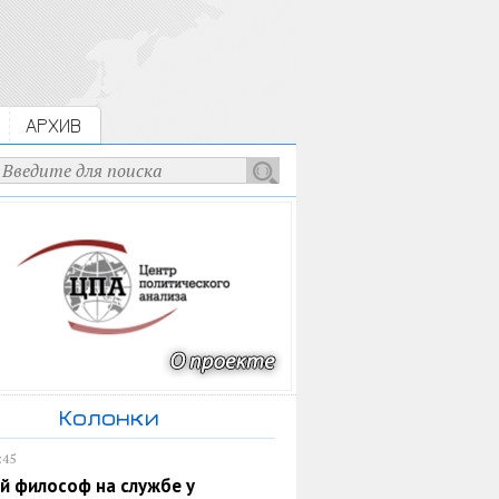
АРХИВ
Колонки
:45
й философ на службе у