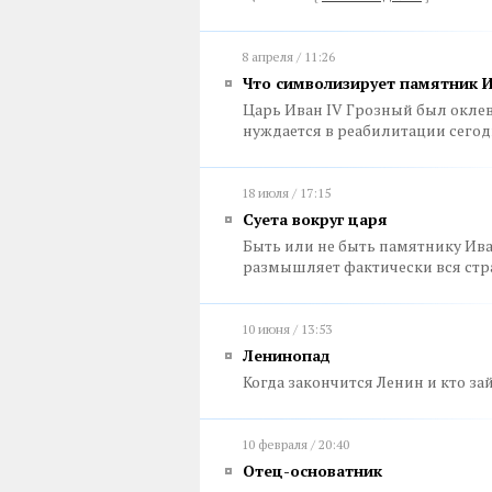
8 апреля / 11:26
Что символизирует памятник И
Царь Иван IV Грозный был оклев
нуждается в реабилитации сего
18 июля / 17:15
Суета вокруг царя
Быть или не быть памятнику Ива
размышляет фактически вся ст
10 июня / 13:53
Ленинопад
Когда закончится Ленин и кто за
10 февраля / 20:40
Отец-основатник