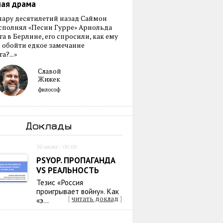
ная драма
пару десятилетий назад Саймон
сполнял «Песни Гурре» Арнольда
а в Берлине, его спросили, как ему
 обойти едкое замечание
а?...»
Славой
Жижек
философ
Доклады
30 июля / 00:00
PSYOP. ПРОПАГАНДА
VS РЕАЛЬНОСТЬ
Тезис «Россия
проигрывает войну». Как
{
читать доклад
}
«э...