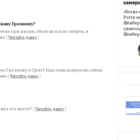
камер
«Когда 
Рэттл и
Шёнберг
вану Грозному?
удалось
етан при жизни, оболган после смерти, и
Шенберг
дня
{
Читайте далее
}
ну Грозному в Орле? Над этим вопросом сейчас
рана
{
Читайте далее
}
ймет его место?
{
Читайте далее
}