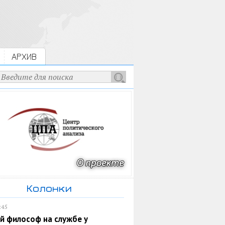
АРХИВ
Колонки
:45
й философ на службе у