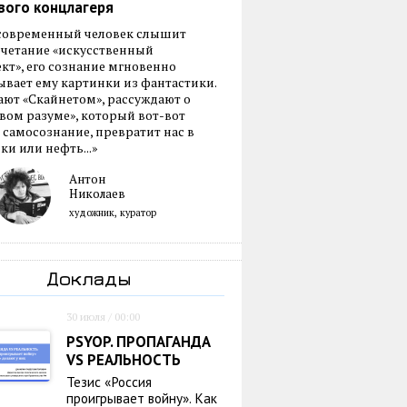
вого концлагеря
 современный человек слышит
очетание «искусственный
кт», его сознание мгновенно
вает ему картинки из фантастики.
ают «Скайнетом», рассуждают о
ом разуме», который вот-вот
 самосознание, превратит нас в
ки или нефть...»
Антон
Николаев
художник, куратор
Доклады
30 июля / 00:00
PSYOP. ПРОПАГАНДА
VS РЕАЛЬНОСТЬ
Тезис «Россия
проигрывает войну». Как