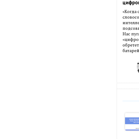
цифро
«Когда
словос
интелле
подсовы
Нас пуг
«цифров
обретет
батарей