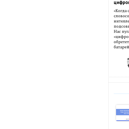
цифро
«Когда
словос
интелле
подсовы
Нас пуг
«цифров
обретет
батарей