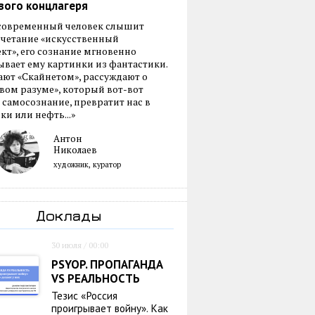
вого концлагеря
 современный человек слышит
очетание «искусственный
кт», его сознание мгновенно
вает ему картинки из фантастики.
ают «Скайнетом», рассуждают о
ом разуме», который вот-вот
 самосознание, превратит нас в
ки или нефть...»
Антон
Николаев
художник, куратор
Доклады
30 июля / 00:00
PSYOP. ПРОПАГАНДА
VS РЕАЛЬНОСТЬ
Тезис «Россия
проигрывает войну». Как