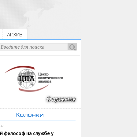
АРХИВ
Колонки
:45
й философ на службе у