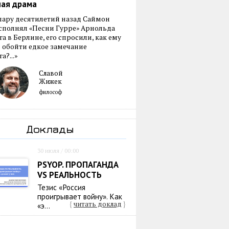
ная драма
пару десятилетий назад Саймон
сполнял «Песни Гурре» Арнольда
а в Берлине, его спросили, как ему
 обойти едкое замечание
а?...»
Славой
Жижек
философ
Доклады
30 июля / 00:00
PSYOP. ПРОПАГАНДА
VS РЕАЛЬНОСТЬ
Тезис «Россия
проигрывает войну». Как
{
читать доклад
}
«э...