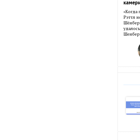
камер
«Когда 
Рэттл и
Шёнберг
удалось
Шенберг