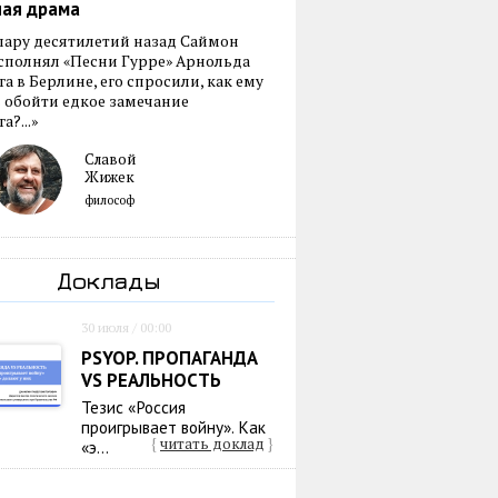
ная драма
пару десятилетий назад Саймон
сполнял «Песни Гурре» Арнольда
а в Берлине, его спросили, как ему
 обойти едкое замечание
а?...»
Славой
Жижек
философ
Доклады
30 июля / 00:00
PSYOP. ПРОПАГАНДА
VS РЕАЛЬНОСТЬ
Тезис «Россия
проигрывает войну». Как
{
читать доклад
}
«э...