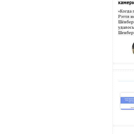
камер
«Когда 
Рэттл и
Шёнберг
удалось
Шенберг