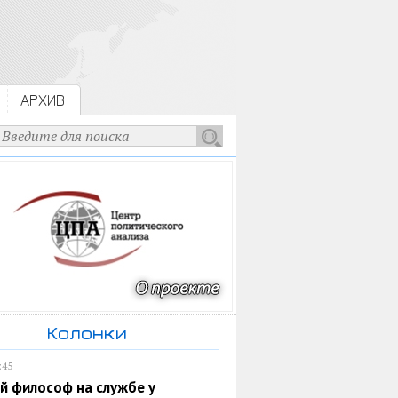
АРХИВ
Колонки
:45
й философ на службе у