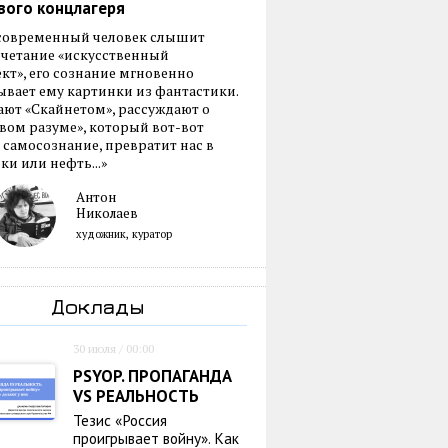
вого концлагеря
 современный человек слышит
очетание «искусственный
кт», его сознание мгновенно
вает ему картинки из фантастики.
ают «Скайнетом», рассуждают о
ом разуме», который вот-вот
 самосознание, превратит нас в
ки или нефть...»
Антон
Николаев
художник, куратор
Доклады
30 июля / 00:00
PSYOP. ПРОПАГАНДА
VS РЕАЛЬНОСТЬ
Тезис «Россия
проигрывает войну». Как