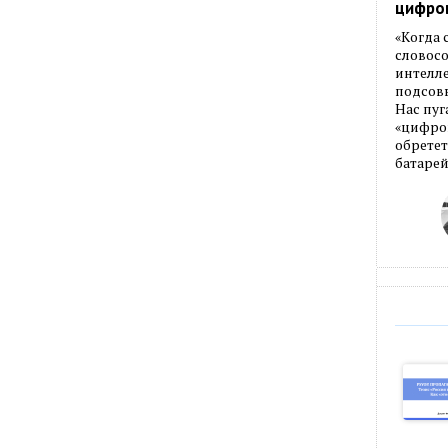
цифро
«Когда
словос
интелле
подсовы
Нас пуг
«цифров
обретет
батарей