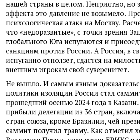
нашей страны в целом. Неприятно, но 
эффекта это давление не возымело. Пр
психологическая атака на Москву. Расче
что «недоразвитые», с точки зрения За
глобального Юга испугаются и присоед
санкциям против России. А Россия, в с
испуганно отползет, сдастся на милость
внешним игрокам свой суверенитет.
Не вышло. И самым явным доказательс
политики изоляции России стал самми
прошедший осенью 2024 года в Казани.
прибыли делегации из 36 стран, включа
стран союза, кроме Бразилии, чей през
саммит получил травму. Как отметил 
Владимир Путин, доля стран БРИКС в