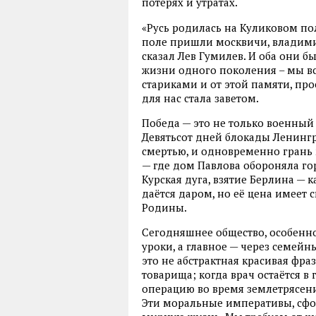
потерях и утратах.
«Русь родилась на Куликовом пол
поле пришли москвичи, владимирц
сказал Лев Гумилев. И оба они б
жизни одного поколения – мы в
стариками и от этой памяти, про
для нас стала заветом.
Победа — это не только военный
Девятьсот дней блокады Ленингр
смертью, и одновременно грань
— где дом Павлова обороняла гор
Курская дуга, взятие Берлина — 
даётся даром, но её цена имеет 
Родины.
Сегодняшнее общество, особенн
уроки, а главное — через семейн
это не абстрактная красивая фраз
товарища; когда врач остаётся в
операцию во время землетрясени
Эти моральные императивы, сфо