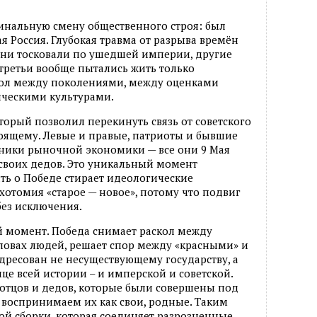
динальную смену общественного строя: был
ая Россия. Глубокая травма от разрыва времён
дни тосковали по ушедшей империи, другие
третьи вообще пытались жить только
кол между поколениями, между оценками
ческими культурами.
торый позволил перекинуть связь от советского
оящему. Левые и правые, патриоты и бывшие
ники рыночной экономики — все они 9 Мая
своих дедов. Это уникальный момент
ть о Победе стирает идеологические
хотомия «старое — новое», потому что подвиг
без исключения.
ий момент. Победа снимает раскол между
оловах людей, решает спор между «красными» и
дресован не несуществующему государству, а
ице всей истории – и имперской и советской.
тцов и дедов, которые были совершены под
 воспринимаем их как свои, родные. Таким
кой сборки, которая соединяет разрозненные