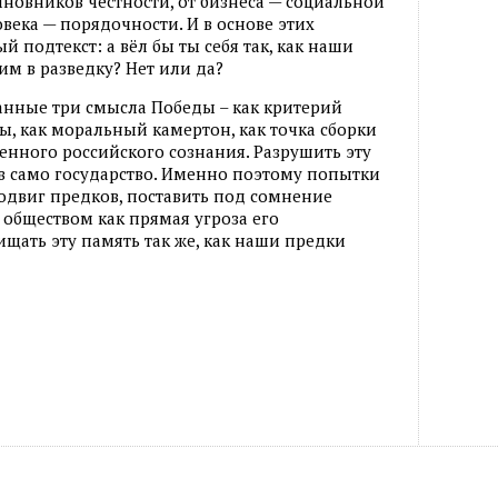
новников честности, от бизнеса — социальной
овека — порядочности. И в основе этих
й подтекст: а вёл бы ты себя так, как наши
им в разведку? Нет или да?
анные три смысла Победы – как критерий
, как моральный камертон, как точка сборки
енного российского сознания. Разрушить эту
в само государство. Именно поэтому попытки
одвиг предков, поставить под сомнение
обществом как прямая угроза его
щать эту память так же, как наши предки