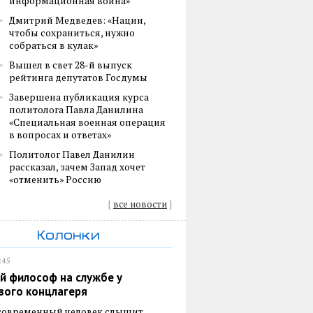
информационная война»
Дмитрий Медведев: «Нации,
чтобы сохраниться, нужно
собраться в кулак»
Вышел в свет 28-й выпуск
рейтинга депутатов Госдумы
Завершена публикация курса
политолога Павла Данилина
«Специальная военная операция
в вопросах и ответах»
Политолог Павел Данилин
рассказал, зачем Запад хочет
«отменить» Россию
{
все новости
}
Колонки
:45
й философ на службе у
вого концлагеря
 современный человек слышит