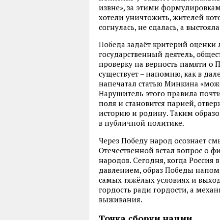
извне», за этими формулировкам
хотели уничтожить, жителей кото
согнулась, не сдалась, а выстоял
Победа задаёт критерий оценки 
государственный деятель, общес
проверку на верность памяти о П
существует – напомню, как в дал
напечатал статью Минкина «може
Нарушитель этого правила почт
поля и становится парией, отве
историю и родину. Таким образ
в публичной политике.
Через Победу народ осознает см
Отечественной встал вопрос о ф
народов. Сегодня, когда Россия 
давлением, образ Победы напоми
самых тяжёлых условиях и выходи
гордость ради гордости, а меха
выживания.
Точка сборки нации