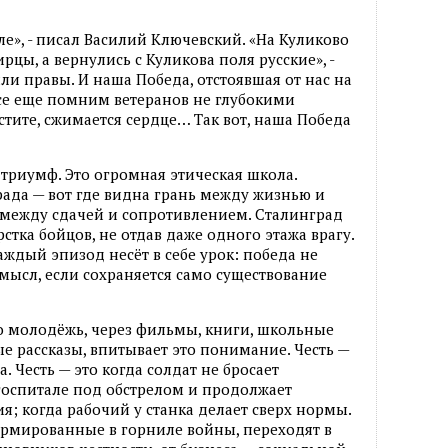
е», - писал Василий Ключевский. «На Куликово
ы, а вернулись с Куликова поля русские», -
ыли правы. И наша Победа, отстоявшая от нас на
се еще помним ветеранов не глубокими
стите, сжимается сердце… Так вот, наша Победа
 триумф. Это огромная этическая школа.
ада — вот где видна грань между жизнью и
 между сдачей и сопротивлением. Сталинград
стка бойцов, не отдав даже одного этажа врагу.
каждый эпизод несёт в себе урок: победа не
смысл, если сохраняется само существование
о молодёжь, через фильмы, книги, школьные
ые рассказы, впитывает это понимание. Честь —
а. Честь — это когда солдат не бросает
 госпитале под обстрелом и продолжает
я; когда рабочий у станка делает сверх нормы.
рмированные в горниле войны, переходят в