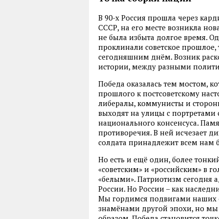
В 90-х Россия прошла через кар
СССР, на его месте возникла нов
не была избыта долгое время. О
проклинали советское прошлое, 
сегодняшним днём. Возник рас
истории, между разными полити
Победа оказалась тем мостом, ко
прошлого к постсоветскому наст
либералы, коммунисты и сторон
выходят на улицы с портретами 
национального консенсуса. Памя
противоречия. В ней исчезает ди
солдата принадлежит всем нам 
Но есть и ещё один, более тонк
«советским» и «российским» в г
«белыми». Патриотизм сегодня а
России. Но России – как наследн
Мы гордимся подвигами наших о
знамёнами другой эпохи, но мы
образом, Победа становится точ