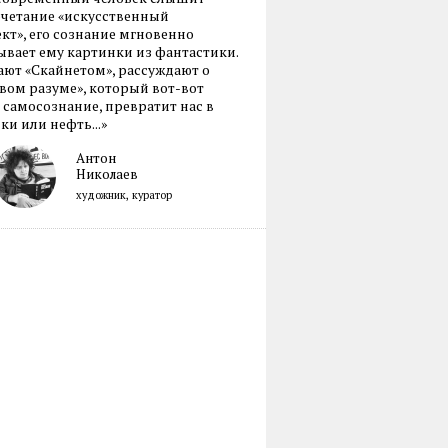
очетание «искусственный
кт», его сознание мгновенно
вает ему картинки из фантастики.
ают «Скайнетом», рассуждают о
ом разуме», который вот-вот
 самосознание, превратит нас в
ки или нефть...»
Антон
Николаев
художник, куратор