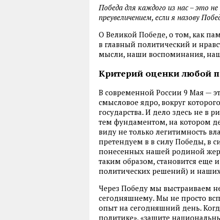
Победа для каждого из нас – это не
преувеличением, если я назову Побе
О Великой Победе, о том, как па
в главный политический и нрав
мысли, наши воспоминания, наш
Критерий оценки любой п
В современной России 9 Мая — эт
смысловое ядро, вокруг которог
государства. И дело здесь не в 
тем фундаментом, на котором д
виду не только легитимность вла
претендуем в в силу Победы, в с
понесенных нашей родиной жертв
таким образом, становится еще 
политических решений) и наших
Через Победу мы выстраиваем н
сегодняшнему. Мы не просто вс
опыт на сегодняшний день. Когд
политике», «защите национальн