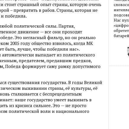
и стоит страшный опыт страны, которую очень
словос
интелле
рой – превратить в рабов. Страны, которая не
подсовы
а и победила.
Нас пуг
«цифров
любой политической силы. Партия,
обретет
твенное движение — все они проходят
батарей
обеде. Это негласный фильтр, но он реально
еком 2005 году общество взвилось, когда МК
т быть, лучше, чтобы победили нас».
и автоматически выпадает из политического
рженным, предателем, предавшим предков,
ом, Победа формирует саму рамку допустимого
ысл существования государства. В годы Великой
изическом выживании страны, её культуры, её
вновь сталкивается с беспрецедентным
нает: наше государство умеет выживать в
ть из кризиса сильнее. Это — не просто
низм политической воли и национального