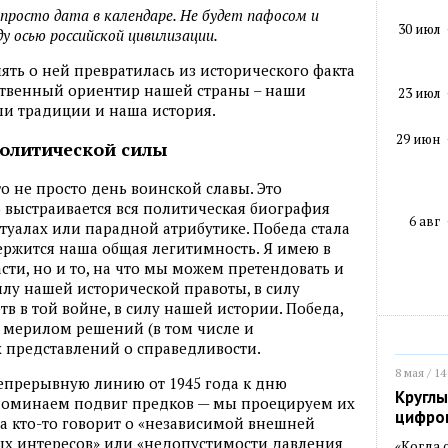
 просто дата в календаре. Не будет пафосом и
30 июл
ду осью российской цивилизации.
мять о ней превратилась из исторического факта
ственный ориентир нашей страны – наши
23 июл
и традиции и наша история.
29 июн
олитической силы
о не просто день воинской славы. Это
о выстраивается вся политическая биография
6 авг
ритуалах или парадной атрибутике. Победа стала
ержится наша общая легитимность. Я имею в
сти, но и то, на что мы можем претендовать и
илу нашей исторической правоты, в силу
 в той войне, в силу нашей истории. Победа,
и мерилом решений (в том числе и
 представлений о справедливости.
8 мая / 14
епрерывную линию от 1945 года к дню
Круглы
поминаем подвиг предков — мы проецируем их
цифро
а кто-то говорит о «независимой внешней
ых интересов» или «недопустимости давления
«Когда