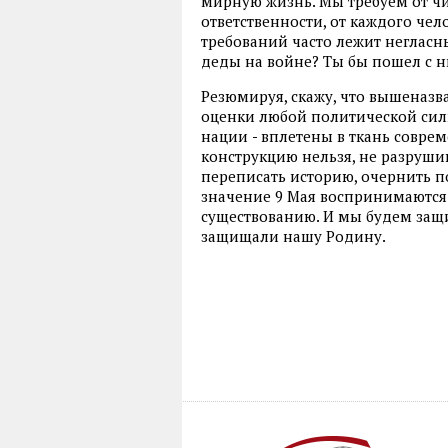
мирную жизнь. Мы требуем от чи
ответственности, от каждого чел
требований часто лежит негласны
деды на войне? Ты бы пошел с н
Резюмируя, скажу, что вышеназв
оценки любой политической силы
нации
-
вплетены в ткань соврем
конструкцию нельзя, не разруши
переписать историю, очернить п
значение 9 Мая воспринимаются 
существованию. И мы будем защи
защищали нашу Родину.