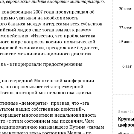
ка, европейские лидеры выбирают милитаризацию.
30 июл
 конференции 2007 года предупреждал об
 прямо указывая на необходимость
ого баланса между интересами всех субъектов
23 июл
ийский лидер еще тогда взывал к разуму
модействию: «Известно, что проблематика
ного шире вопросов военно-политической
29 июн
 мировой экономики, преодоление бедности,
развитие межцивилизационного диалога».
ада - игнорировали предостережения
6 авг
РГ, на очередной Мюнхенской конференции
ь, но оправдывают себя «чрезмерной
атов, в которой мы недавно оказались».
стинные «демократы»: признав, что «эта
ьтатом наших собственных действий»,
8 мая / 14
превращает многолетнюю недальновидность
Круглы
 что «с этим состоянием мы покончим. Чем
цифро
 у недипломатично называвшего Путина «самым
нынешнего века» господина Мерца – по
«Когда