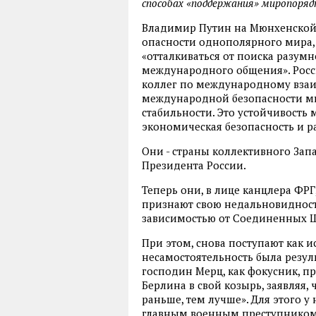
способах «поддержания» миропоряд
Владимир Путин на Мюнхенской
опасности однополярного мира,
«отталкиваться от поиска разумн
международного общения». Росс
коллег по международному взаи
международной безопасности м
стабильности. Это устойчивость
экономическая безопасность и 
Они - страны коллективного Зап
Президента России.
Теперь они, в лице канцлера Ф
признают свою недальновидност
зависимостью от Соединенных Шт
При этом, снова поступают как и
несамостоятельность была резул
господин Мерц, как фокусник, 
Берлина в свой козырь, заявляя,
раньше, тем лучше». Для этого
главным военным преступником 