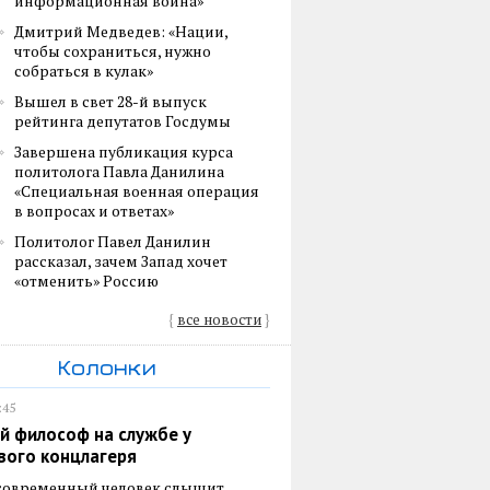
информационная война»
Дмитрий Медведев: «Нации,
чтобы сохраниться, нужно
собраться в кулак»
Вышел в свет 28-й выпуск
рейтинга депутатов Госдумы
Завершена публикация курса
политолога Павла Данилина
«Специальная военная операция
в вопросах и ответах»
Политолог Павел Данилин
рассказал, зачем Запад хочет
«отменить» Россию
{
все новости
}
Колонки
:45
й философ на службе у
вого концлагеря
 современный человек слышит