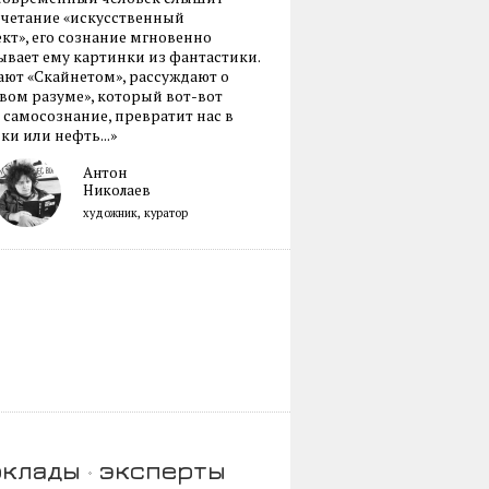
очетание «искусственный
кт», его сознание мгновенно
вает ему картинки из фантастики.
ают «Скайнетом», рассуждают о
ом разуме», который вот-вот
 самосознание, превратит нас в
ки или нефть...»
Антон
Николаев
художник, куратор
оклады
эксперты