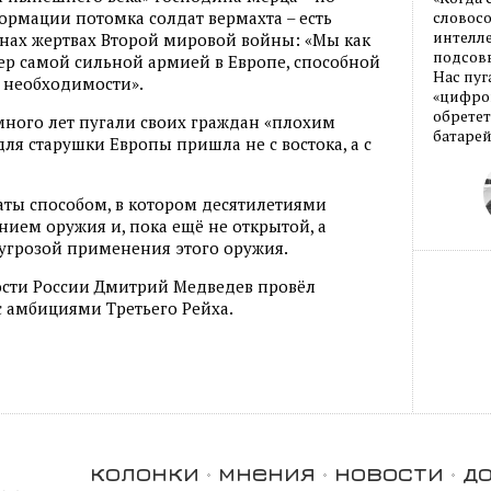
мации потомка солдат вермахта – есть
словос
интелле
нах жертвах Второй мировой войны: «Мы как
подсовы
ер самой сильной армией в Европе, способной
Нас пуг
 необходимости».
«цифров
обретет
много лет пугали своих граждан «плохим
батарей
ля старушки Европы пришла не с востока, а с
аты способом, в котором десятилетиями
нием оружия и, пока ещё не открытой, а
угрозой применения этого оружия.
ости России Дмитрий Медведев провёл
 амбициями Третьего Рейха.
колонки
мнения
новости
д