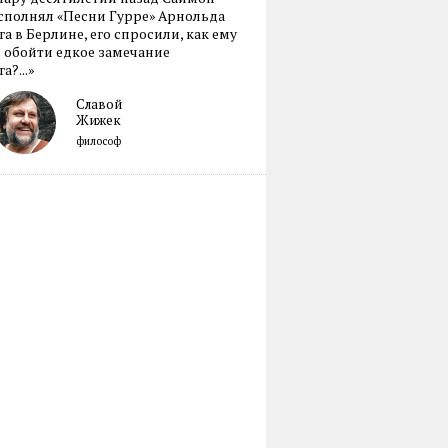
сполнял «Песни Гурре» Арнольда
а в Берлине, его спросили, как ему
 обойти едкое замечание
а?...»
Славой
Жижек
философ