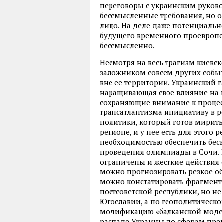
переговоры с украинским руково
бессмысленные требования, но о
лицо. На деле даже потенциаль
будущего временного проевропе
бессмысленно.
Несмотря на весь трагизм киевск
заложником совсем других событ
вне ее территории. Украинский 
наращивающая свое влияние на п
сохраняющие внимание к процесс
трансатлантизма инициативу в р
политики, который готов мирить
регионе, и у нее есть для этого 
необходимостью обеспечить бе
проведения олимпиады в Сочи. 
ограничены и жесткие действия 
можно прогнозировать резкое об
можно констатировать фрагмент
постсоветской республики, но не
Югославии, а по геополитическо
модификацию «балканской модели
распаде Украины по сферам пре