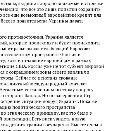
дством, выдвигая хорошо знакомые и столь же
чевидно, что все это лишь попытки сохранить
но все еще возможный европейский кредит для
йского правительства Украины давать
ого противостояния, Украина является
ий, которые происходят и будут происходить
гамбит разыгрывают слабеющий Евросоюз,
остсоветском пространстве Россия и
у, хотя и отдавшие европейцам в рамках
егионе США. Россия уже не тот субъект мировой
ся с сокращением зоны своего влияния в
ресурсы. Сейчас ее действия скованы
сконфликтный международный контекст
Негласным соглашением по этому вопросу
со стороны Запада. Но по завершении Игр
острение ситуации вокруг Украины. Пока же
ацию политического пространства
 по этническому принципу, как это было в
й ориентации. Есть риск увидеть новую
» дезинтеграции государства. Вместе с тем в
имущественного влияния не заинтересован ни