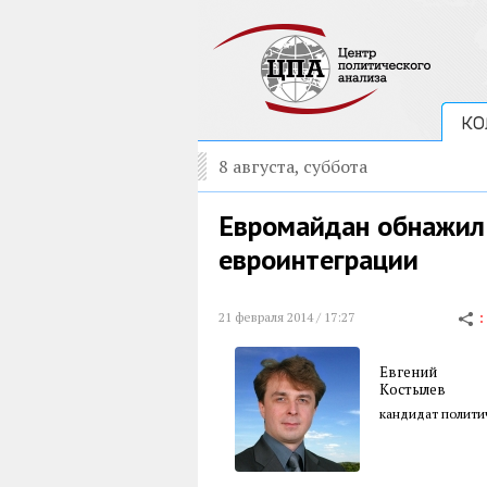
КО
8 августа, суббота
Евромайдан обнажил 
евроинтеграции
21 февраля 2014 / 17:27
Евгений
Костылев
кандидат политич