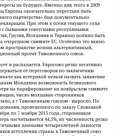
тересы на будущее. Именно для этого в 2009
мы Европы окончательно перестали быть
чного партнерства» был документально
екларации. При этом к осени текущего года
ы с бывшими советскими республиками
сия, Грузия, Молдавия и Украина) должно быть
а очередном саммите ЕС. Особенно это важно
ком пространстве возник альтернативный,
ционный проект Таможенного союза.
ует и распадается. Евросоюз резко негативно
держаться от переговоров по заключению
 иначе как истерикой нельзя назвать заявление
жданам Молдавии возможность безвизового
мотря на парафирование на ноябрьском саммите
циации, число молдаван-сторонников
пало, а с Таможенным союзом - выросло. По
дования, проведенного по заказу Словацкой
ября по 7 ноября 2013 года, сторонников
ерь насчитывается 44,3%, их численность резко
логичными данными четырехлетней давности
нников вступления страны в Таможенный союз