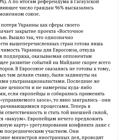
30%). А по итогам референдума в Гагаузской
вляющее число граждан 96% высказались
аможенном союзе.
а потеря Украины как сферы своего
ачает закрытие проекта «Восточное
тью. Вышло так, что однозначно
шести вышеперечисленных стран готова лишь
начимость Украины для Евросоюза, откуда
я поддержка, оказываемая оппонентам
ущее развитие событий на Майдане скорее всего
оров. В Евросоюзе оказались не готовы к тому,
ых там делали ставку, были задвинуты на
ыми ультранационалистами. Последние же
кие ценности и не намерены куда-либо
ми, если европейцы и собирались применять
управляемого хаоса», то явно заигрались - они
ворачивающимися процессами. Теперь в
бя ответственность и стать той внешней силой,
ся «вакуум». Европейцам нечего предложить
жную карту» урегулирования конфликта даже с
 посредническим участием. Они
ровне министров иностранных дел, проводят