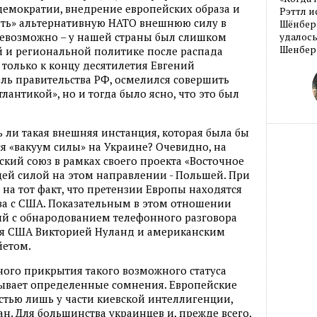
демократии, внедрение европейских образа и
Рэттл и
ить» альтернативную НАТО внешнюю силу в
Шёнберг
невозможно – у нашей страны был слишком
удалось
Шенберг
 и региональной политике после распада
 только к концу десятилетия Евгений
ель правительства РФ, осмелился совершить
антикой», но и тогда было ясно, что это был
ь ли такая внешняя инстанция, которая была бы
я «вакуум силы» на Украине? Очевидно, на
ский союз в рамках своего проекта «Восточное
ей силой на этом направлении - Польшей. При
на тот факт, что претензии Европы находятся
ва с США. Показательным в этом отношении
ый с обнародованием телефонного разговора
я США Викторией Нуланд и американским
йетом.
ного прикрытия такого возможного статуса
зывает определенные сомнения. Европейские
тью лишь у части киевской интеллигенции,
. Для большинства украинцев и, прежде всего,