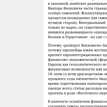
в западной, наиболее радикаль
Виктора Януковича части страны
особых симпатий. Жизнеутверж
процессов неожиданно для самих
лучшую сторону. Материальный д
только не вырос, он существенн
являются развивающиеся одновр
Боснии и Герцеговине - но уже 
Почему «разворот Януковича» бы
почему европейцы взяли жесткий 
кризисе евроинтеграционных пр
финансово-экономической сфер
Европы как геополитического иг
финансовые возможности для ко
Об этом со всем красноречием с
прошлого года пятилетнего бюдж
время существования панъевропе
прежде всего, статьи расходов н
проекты в роде «Восточного парт
В контексте ослабления финансо
сохранить темпы распространени