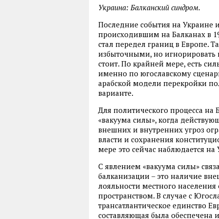
Украина: Балканский cиндром.
Последние события на Украине 
происходившим на Балканах в 19
стал передел границ в Европе. Т
избыточными, но игнорировать 
стоит. По крайней мере, есть си
именно по югославскому сценари
арабской модели перекройки пол
варианте.
Для политического процесса на Б
«вакуума силы», когда действу
внешних и внутренних угроз ог
власти и сохранения конституци
мере это сейчас наблюдается на 
С явлением «вакуума силы» связ
балканизации – это наличие вне
лояльности местного населения
пространством. В случае с Югосл
трансатлантическое единство Ев
составляющая была обеспечена 