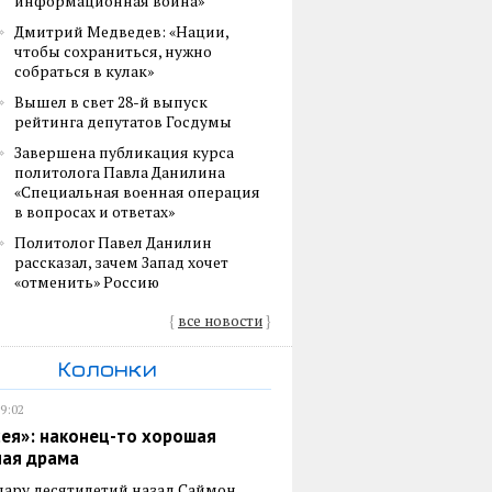
информационная война»
Дмитрий Медведев: «Нации,
чтобы сохраниться, нужно
собраться в кулак»
Вышел в свет 28-й выпуск
рейтинга депутатов Госдумы
Завершена публикация курса
политолога Павла Данилина
«Специальная военная операция
в вопросах и ответах»
Политолог Павел Данилин
рассказал, зачем Запад хочет
«отменить» Россию
{
все новости
}
Колонки
19:02
ея»: наконец-то хорошая
ная драма
пару десятилетий назад Саймон