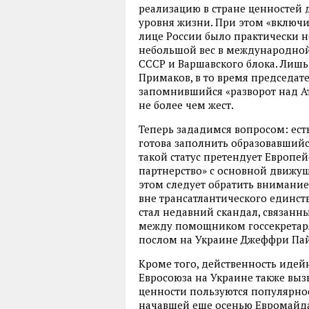
реализацию в стране ценностей 
уровня жизни. При этом «включ
лице России было практически 
небольшой вес в международной
СССР и Варшавского блока. Лишь
Примаков, в то время председат
запомнившийся «разворот над Атл
не более чем жест.
Теперь зададимся вопросом: ест
готова заполнить образовавшийс
такой статус претендует Европей
партнерство» с основной движущ
этом следует обратить внимание 
вне трансатлантического единст
стал недавний скандал, связанн
между помощником госсекретар
послом на Украине Джеффри Па
Кроме того, действенность идей
Евросоюза на Украине также вы
ценности пользуются популярнос
начавшей еще осенью Евромайдан