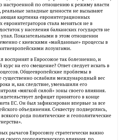
но настроенной по отношению к режиму власти
, реальные западные ценности не вызывают
дающая картинка евроинтеграционных
 евроинтеграторов стала меняться не в
остаток у населения балканских государств не
о упал. Показательными в этом отношении
еменно с киевскими «майданные» процессы в
с антиевропейскими лозунгами.
л воспринят в Евросоюзе так болезненно, и
курс на его смещение? Ответ следует искать в
оцессов. Общеевропейские проблемы в
е существенно ослабили международный вес
рока и, как следствие, уменьшили его
нтроля «мягкой силой» зоны своего влияния.
видетельствует дефицит принятого в конце
ета ЕС. Он был зафиксирован впервые за все
йского объединения. Секвестру подверглись,
а всякого рода политические и геополитические
нерства».
вых рычагов Евросоюзу стратегически важно
я своего геополитического влияния, по