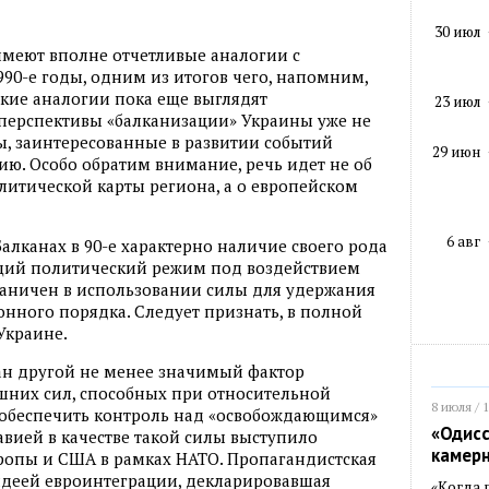
30 июл
имеют вполне отчетливые аналогии с
90-е годы, одним из итогов чего, напомним,
акие аналогии пока еще выглядят
23 июл
перспективы «балканизации» Украины уже не
лы, заинтересованные в развитии событий
29 июн
ю. Особо обратим внимание, речь идет не об
итической карты региона, а о европейском
6 авг
алканах в 90-е характерно наличие своего рода
ющий политический режим под воздействием
раничен в использовании силы для удержания
онного порядка. Следует признать, в полной
Украине.
ан другой не менее значимый фактор
шних сил, способных при относительной
8 июля / 
 обеспечить контроль над «освобождающимся»
«Одисс
авией в качестве такой силы выступило
камер
ропы и США в рамках НАТО. Пропагандистская
идеей евроинтеграции, декларировавшая
«Когда 