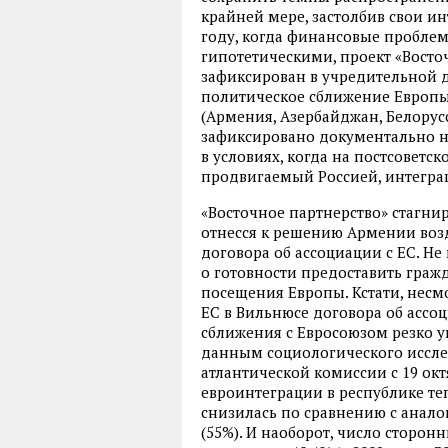
крайней мере, застолбив свои ин
году, когда финансовые пробле
гипотетическими, проект «Восто
зафиксирован в учредительной д
политическое сближение Европ
(Армения, Азербайджан, Белорус
зафиксировано документально н
в условиях, когда на постсоветс
продвигаемый Россией, интегра
«Восточное партнерство» стагнир
отнесся к решению Армении воз
договора об ассоциации с ЕС. Не
о готовности предоставить гра
посещения Европы. Кстати, нес
ЕС в Вильнюсе договора об ассо
сближения с Евросоюзом резко у
данным социологического иссле
атлантической комиссии с 19 окт
евроинтеграции в республике теп
снизилась по сравнению с ана
(55%). И наоборот, число сторо