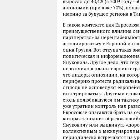
выросло до 40,4% (в 2009 году - 
автономии (при явке 70%), пода
именно за будущее региона в Т
В таком контексте для Евросоюз
преимущественного влияния озн
партнерство» за нерентабельнос
ассоциироваться с Европой из 
одна Грузия. Вот откуда такая з
политическая и информационна
Януковича. Другое дело, что тек
не входило в планы евроинтеграт
что лидеры оппозиции, на котор
периферию протеста радикальн
отнюдь не исповедуют европейс
интегрироваться. Другими слова
столь полюбившуюся им тактику «
уже утратили контроль над раз
Евросоюзе опасаются брать на се
которая заполнит образовавший
Януковичу или выдвинуть «доро
коллективным и международным
периодически встречаются на у