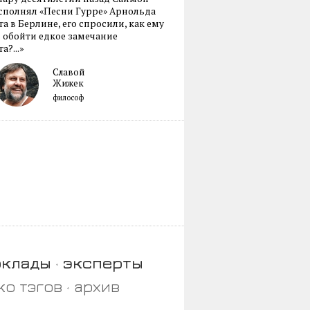
сполнял «Песни Гурре» Арнольда
а в Берлине, его спросили, как ему
 обойти едкое замечание
а?...»
Славой
Жижек
философ
оклады
эксперты
ко тэгов
архив