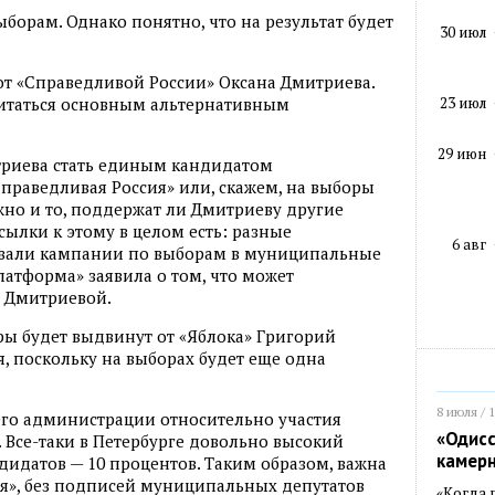
борам. Однако понятно, что на результат будет
30 июл
от «Справедливой России» Оксана Дмитриева.
23 июл
считаться основным альтернативным
29 июн
триева стать единым кандидатом
Справедливая Россия» или, скажем, на выборы
ажно и то, поддержат ли Дмитриеву другие
ылки к этому в целом есть: разные
6 авг
вали кампании по выборам в муниципальные
латформа» заявила о том, что может
е Дмитриевой.
ры будет выдвинут от «Яблока» Григорий
я, поскольку на выборах будет еще одна
8 июля / 
его администрации относительно участия
«Одисс
Все-таки в Петербурге довольно высокий
камер
идатов — 10 процентов. Таким образом, важна
ия», без подписей муниципальных депутатов
«Когда 