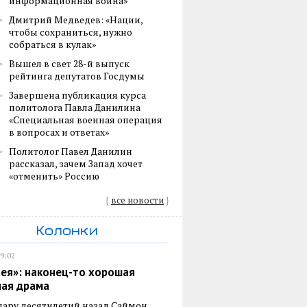
информационная война»
Дмитрий Медведев: «Нации,
чтобы сохраниться, нужно
собраться в кулак»
Вышел в свет 28-й выпуск
рейтинга депутатов Госдумы
Завершена публикация курса
политолога Павла Данилина
«Специальная военная операция
в вопросах и ответах»
Политолог Павел Данилин
рассказал, зачем Запад хочет
«отменить» Россию
{
все новости
}
Колонки
19:02
ея»: наконец-то хорошая
ная драма
пару десятилетий назад Саймон