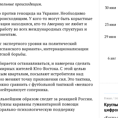
вольные происходящим.
30 июл
ю против геноцида на Украине. Необходимо
роисходящим. У кого-то могут быть корыстные
туации находился, кто-то Америку не любит и
23 июл
 работу во всех международных структурах и
онентам.
29 июн
 с экспертного уровня на политический
испанского варианта», интернационализации
тской борьбы.
6 авг
бирается останавливаться, и намерена сделать
ирных жителей Юго-Востока. С этой целью
лым кварталам, посылают истребители над
о меняют точку приложения сил. Это тактика,
жно сравнить с футбольной тактикой «мелкого
 нейтрализует соперника.
8 мая / 14
льнейшим образом следят за реакцией России.
 Нужны караваны гуманитарной помощи
Круглы
морально-психологическую поддержку
цифро
«Когда