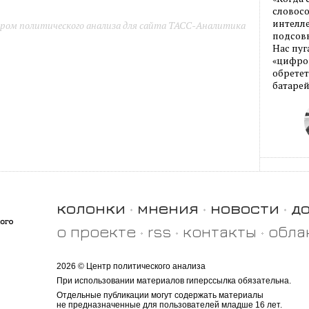
словос
интелле
ром политического анализа для сайта ТАСС-Аналитика
подсовы
Нас пуг
«цифров
обретет
батарей
колонки
мнения
новости
д
о проекте
rss
контакты
обла
2026 © Центр политического анализа
При использовании материалов гиперссылка обязательна.
Отдельные публикации могут содержать материалы
не предназначенные для пользователей младше 16 лет.