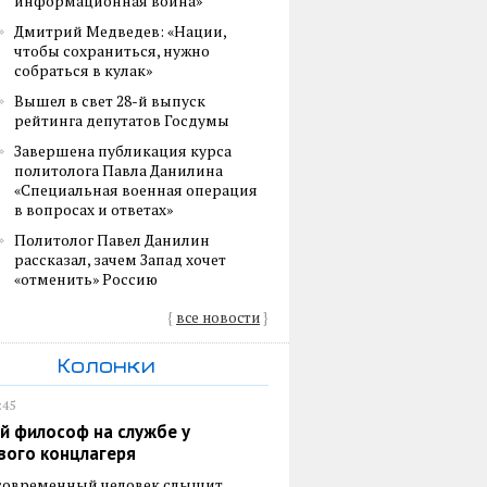
информационная война»
Дмитрий Медведев: «Нации,
чтобы сохраниться, нужно
собраться в кулак»
Вышел в свет 28-й выпуск
рейтинга депутатов Госдумы
Завершена публикация курса
политолога Павла Данилина
«Специальная военная операция
в вопросах и ответах»
Политолог Павел Данилин
рассказал, зачем Запад хочет
«отменить» Россию
{
все новости
}
Колонки
:45
й философ на службе у
вого концлагеря
 современный человек слышит