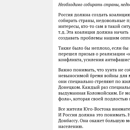
Необходимо собирать страны, недо
Россия должна создать коалици
собирать страны, недовольные п
интересы, кто-то сам в такой си
т.д. Эта коалиция должна начать
создавать проблемы нашим опп
Также было бы неплохо, если бы
перешел призыв о реализации «
конфликта, усиления антифашис
Важно понимать, что хунта не со
невыносимой бремя войны для м
они специально стреляют по жи
Донецком. Каждый раз специальн
выдуманная Коломойским. Ее мо
фола», которая своей подлостью
Все жители Юго-Востока внимате
И Россия должна это понимать.
Донбассу. Она окажет большую 
населению.