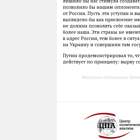
лишило бы нас стимула создават
позволило бы нашим оппонентам
от России. Пусть эти уступки и 
выглядело бы как присвоение им
не должна позволять себе оказыва
более наша. Эти страны не имею
в адрес России, тем более в сит
на Украину и совершили там гос
Путин продемонстрировал то, чт
действует по принципу: вырву се
Материал подготовлен Цент