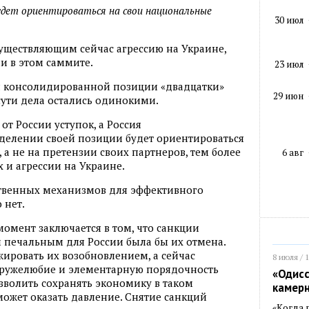
удет ориентироваться на свои национальные
30 июл
уществляющим сейчас агрессию на Украине,
ии в этом саммите.
23 июл
ся консолидированной позиции «двадцатки»
29 июн
сути дела остались одинокими.
от России уступок, а Россия
делении своей позиции будет ориентироваться
а не на претензии своих партнеров, тем более
6 авг
х и агрессии на Украине.
йственных механизмов для эффективного
 нет.
омент заключается в том, что санкции
 печальным для России была бы их отмена.
ировать их возобновлением, а сейчас
8 июля / 
дружелюбие и элементарную порядочность
«Одисс
зволить сохранять экономику в таком
камер
может оказать давление. Снятие санкций
«Когда 