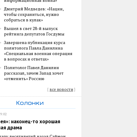
информационная война»
Дмитрий Медведев: «Нации,
чтобы сохраниться, нужно
собраться в кулак»
Вышел в свет 28-й выпуск
рейтинга депутатов Госдумы
Завершена публикация курса
политолога Павла Данилина
«Специальная военная операция
в вопросах и ответах»
Политолог Павел Данилин
рассказал, зачем Запад хочет
«отменить» Россию
{
все новости
}
Колонки
19:02
ея»: наконец-то хорошая
ная драма
пару десятилетий назад Саймон