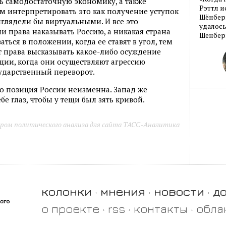
ь самодостаточную экономику, а также
Рэттл и
 интерпретировать это как получение уступок
Шёнберг
выглядели бы виртуальными. И все это
удалось
и права наказывать Россию, а никакая страна
Шенберг
ться в положении, когда ее ставят в угол, тем
т права высказывать какое-либо осуждение
уации, когда они осуществляют агрессию
ударственный переворот.
о позиция России неизменна. Запад же
бе глаз, чтобы у тещи был зять кривой.
ром политического анализа для сайта ТАСС-Аналитика
колонки
мнения
новости
д
о проекте
rss
контакты
обла