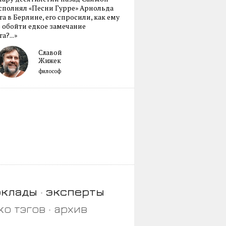
сполнял «Песни Гурре» Арнольда
а в Берлине, его спросили, как ему
 обойти едкое замечание
а?...»
Славой
Жижек
философ
оклады
эксперты
ко тэгов
архив