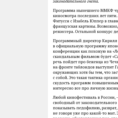
законодательного гнета.
Программа нынешнего ММКФ чут
киносмотра последних лет пяти.
Фитусси с Изабель Юппер в главн
французская картины. Возможно
режиссера. Остальной конкурс де
Программный директор Кирилл Р
в официальную программу японск
конференции как похожую на «Л
скандальным фильмом будет «Са
речь пойдет про беженца из Чеч
на фронте таблоидов выступит Г
окружающих хотя бы тем, что зас
с собой. Это такая тактика орга
скудость программ повышенным
интересно все про личную жизн
Любой кинофестиваль в России, —
свободный от законодательного 
показывать педофилию, разврат,
не говоря уже про какой-то мат.