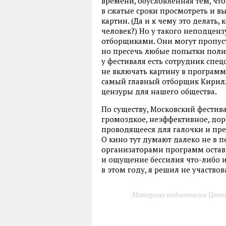
времени, обусловленная тем, чт
в сжатые сроки просмотреть и в
картин. (Да и к чему это делать,
человек?) Но у такого неподценз
отборщиками. Они могут пропуст
но пресечь любые попытки поли
у фестиваля есть сотрудник спец
не включать картину в программу
самый главный отборщик Кирилл
цензуры для нашего общества.
По существу, Московский фестива
громоздкое, неэффективное, до
проводящееся для галочки и пре
О кино тут думают далеко не в 
организаторами программ остав
и ощущение бессилия что-либо и
в этом году, я решил не участвов
Материал подготовлен Цент