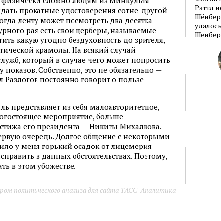
о физически сложно людям из Минкульта
Рэттл и
ыдать прокатные удостоверения сотне-другой
Шёнберг
 когда ленту может посмотреть два десятка
удалось
урного рая есть свои церберы, называемые
Шенберг
ить какую угодно бездуховность до зрителя,
тической крамолы. На всякий случай
служб, который в случае чего может попросить
 показов. Собственно, это не обязательно —
 Разлогов постоянно говорит о пользе
ль представляет из себя малоавторитетное,
рогостоящее мероприятие, больше
стижа его президента — Никиты Михалкова.
первую очередь. Долгое общение с некоторыми
ило у меня горький осадок от лицемерия
справить в данных обстоятельствах. Поэтому,
ать в этом убожестве.
ром политического анализа для сайта ТАСС-Аналитика