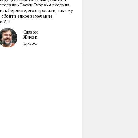
сполнял «Песни Гурре» Арнольда
а в Берлине, его спросили, как ему
 обойти едкое замечание
а?...»
Славой
Жижек
философ