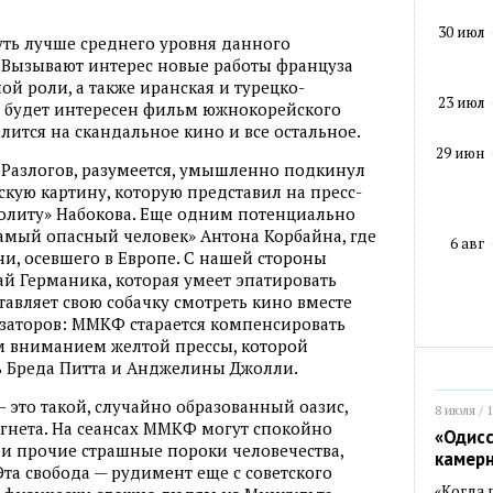
30 июл
ь лучше среднего уровня данного
 Вызывают интерес новые работы француза
ой роли, а также иранская и турецко-
23 июл
, будет интересен фильм южнокорейского
лится на скандальное кино и все остальное.
29 июн
азлогов, разумеется, умышленно подкинул
ую картину, которую представил на пресс-
олиту» Набокова. Еще одним потенциально
мый опасный человек» Антона Корбайна, где
6 авг
ни, осевшего в Европе. С нашей стороны
ай Германика, которая умеет эпатировать
тавляет свою собачку смотреть кино вместе
низаторов: ММКФ старается компенсировать
 вниманием желтой прессы, которой
ь Бреда Питта и Анджелины Джолли.
 это такой, случайно образованный оазис,
8 июля / 
гнета. На сеансах ММКФ могут спокойно
«Одисс
 и прочие страшные пороки человечества,
камер
 Эта свобода — рудимент еще с советского
«Когда 