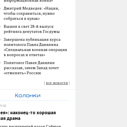
информационная война»
Дмитрий Медведев: «Нации,
чтобы сохраниться, нужно
собраться в кулак»
Вышел в свет 28-й выпуск
рейтинга депутатов Госдумы
Завершена публикация курса
политолога Павла Данилина
«Специальная военная операция
в вопросах и ответах»
Политолог Павел Данилин
рассказал, зачем Запад хочет
«отменить» Россию
{
все новости
}
Колонки
19:02
ея»: наконец-то хорошая
ная драма
пару десятилетий назад Саймон