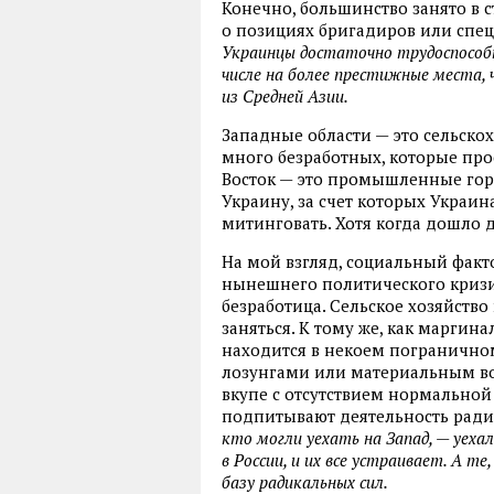
Конечно, большинство занято в с
о позициях бригадиров или спе
Украинцы достаточно трудоспособн
числе на более престижные места,
из Средней Азии.
Западные области — это сельско
много безработных, которые прос
Восток — это промышленные горо
Украину, за счет которых Украин
митинговать. Хотя когда дошло д
На мой взгляд, социальный факт
нынешнего политического кризи
безработица. Сельское хозяйств
заняться. К тому же, как маргин
находится в некоем погранично
лозунгами или материальным во
вкупе с отсутствием нормальной
подпитывают деятельность ради
кто могли уехать на Запад, — уех
в России, и их все устраивает. А т
базу радикальных сил.