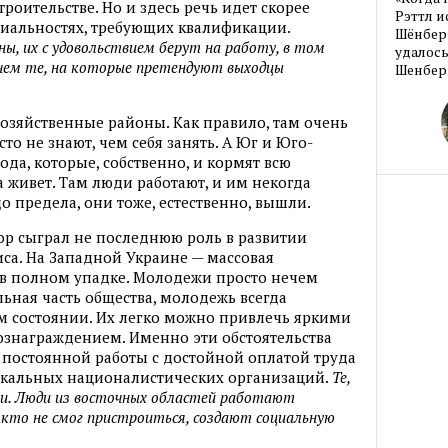
троительстве. Но и здесь речь идет скорее
Рэттл и
циальностях, требующих квалификации.
Шёнберг
ы, их с удовольствием берут на работу, в том
удалось
 чем те, на которые претендуют выходцы
Шенберг
хозяйственные районы. Как правило, там очень
то не знают, чем себя занять. А Юг и Юго-
да, которые, собственно, и кормят всю
а живет. Там люди работают, и им некогда
о предела, они тоже, естественно, вышли.
ор сыграл не последнюю роль в развитии
са. На Западной Украине — массовая
о в полном упадке. Молодежи просто нечем
альная часть общества, молодежь всегда
м состоянии. Их легко можно привлечь яркими
знаграждением. Именно эти обстоятельства
 постоянной работы с достойной оплатой труда
кальных националистических организаций.
Те,
али. Люди из восточных областей работают
е, кто не смог пристроиться, создают социальную