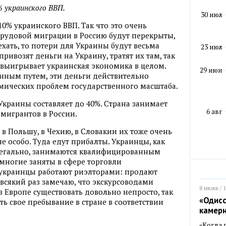
 украинского ВВП.
30 июл
0% украинского ВВП. Так что это очень
трудовой миграции в Россию будут перекрыты,
хать, то потери для Украины будут весьма
23 июл
ивозят деньги на Украину, тратят их там, так
 выигрывает украинская экономика в целом.
29 июн
венным путем, эти деньги действительно
мических проблем государственного масштаба.
 Украины составляет до 40%. Страна занимает
6 авг
 мигрантов в России.
в Польшу, в Чехию, в Словакии их тоже очень
е особо. Туда едут прибалты. Украинцы, как
 легально, занимаются квалифицированным
многие заняты в сфере торговли
 украинцы работают риэлторами: продают
я всякий раз замечаю, что экскурсоводами
8 июля / 
в Европе существовать довольно непросто, так
«Одисс
 свое пребывание в стране в соответствии
камер
«Когда 