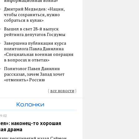
информационная война»
Дмитрий Медведев: «Нации,
чтобы сохраниться, нужно
собраться в кулак»
Вышел в свет 28-й выпуск
рейтинга депутатов Госдумы
Завершена публикация курса
политолога Павла Данилина
«Специальная военная операция
в вопросах и ответах»
Политолог Павел Данилин
рассказал, зачем Запад хочет
«отменить» Россию
{
все новости
}
Колонки
19:02
ея»: наконец-то хорошая
ная драма
пару десятилетий назад Саймон