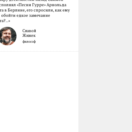
сполнял «Песни Гурре» Арнольда
а в Берлине, его спросили, как ему
 обойти едкое замечание
а?...»
Славой
Жижек
философ