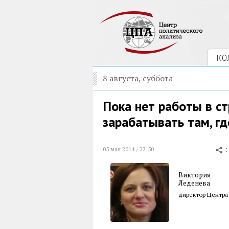
КО
8 августа, суббота
Пока нет работы в с
зарабатывать там, г
05 мая 2014 / 22:50
Виктория
Леденева
директор Центра