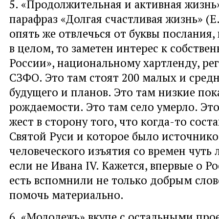
5. «Продолжительная и активная жизнь»
парафраз «Долгая счастливая жизнь» (Е.
опять же отвлечься от буквы послания, 
в целом, то заметен интерес к собстве
России», национальному хартленду, р
СЗФО. Это там стоят 200 малых и средн
будущего и планов. Это там низкие пок
рождаемости. Это там село умерло. Это
жест в сторону того, что когда-то сост
Святой Руси и которое было источнико
человеческого изъятия со времен чуть л
если не Ивана IV. Кажется, впервые о Р
есть вспомнили не только добрым сло
помочь материально.
6. «Молодежь» вкупе с остальными про