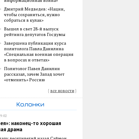
информационная война»
Дмитрий Медведев: «Нации,
чтобы сохраниться, нужно
собраться в кулак»
Вышел в свет 28-й выпуск
рейтинга депутатов Госдумы
Завершена публикация курса
политолога Павла Данилина
«Специальная военная операция
в вопросах и ответах»
Политолог Павел Данилин
рассказал, зачем Запад хочет
«отменить» Россию
{
все новости
}
Колонки
19:02
ея»: наконец-то хорошая
ная драма
пару десятилетий назад Саймон