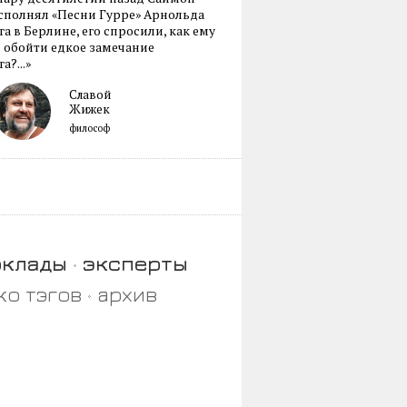
сполнял «Песни Гурре» Арнольда
а в Берлине, его спросили, как ему
 обойти едкое замечание
а?...»
Славой
Жижек
философ
оклады
эксперты
ко тэгов
архив