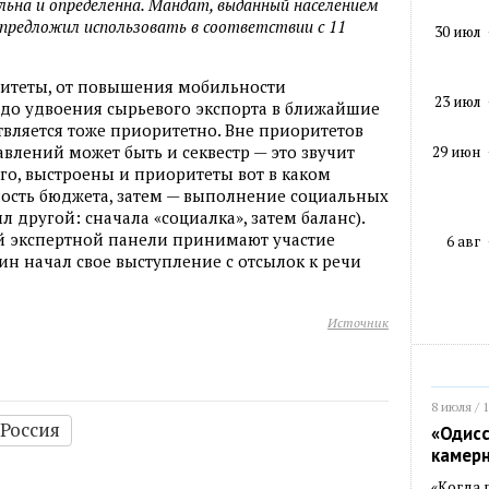
альна и определенна. Мандат, выданный населением
 предложил использовать в соответствии с 11
30 июл
ритеты, от повышения мобильности
23 июл
 до удвоения сырьевого экспорта в ближайшие
вляется тоже приоритетно. Вне приоритетов
влений может быть и секвестр — это звучит
29 июн
ого, выстроены и приоритеты вот в каком
ность бюджета, затем — выполнение социальных
л другой: сначала «социалка», затем баланс).
ой экспертной панели принимают участие
6 авг
ин начал свое выступление с отсылок к речи
Источник
8 июля / 
Россия
«Одисс
камер
«Когда 