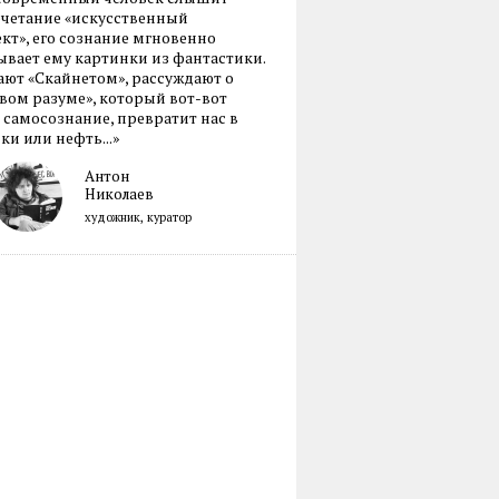
очетание «искусственный
кт», его сознание мгновенно
вает ему картинки из фантастики.
ают «Скайнетом», рассуждают о
ом разуме», который вот-вот
 самосознание, превратит нас в
ки или нефть...»
Антон
Николаев
художник, куратор