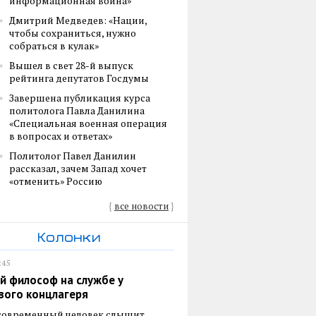
информационная война»
Дмитрий Медведев: «Нации,
чтобы сохраниться, нужно
собраться в кулак»
Вышел в свет 28-й выпуск
рейтинга депутатов Госдумы
Завершена публикация курса
политолога Павла Данилина
«Специальная военная операция
в вопросах и ответах»
Политолог Павел Данилин
рассказал, зачем Запад хочет
«отменить» Россию
{
все новости
}
Колонки
:45
й философ на службе у
вого концлагеря
 современный человек слышит