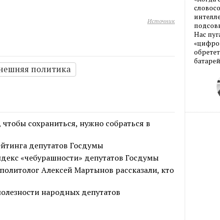
словос
интелле
Источник
подсовы
Нас пуг
«цифров
обретет
батарей
нешняя политика
чтобы сохраниться, нужно собраться в
ейтинга депутатов Госдумы
декс «чебурашности» депутатов Госдумы
политолог Алексей Мартынов рассказали, кто
полезности народных депутатов