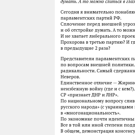
думать. А то можно слиться в глаз
Сегодня я внимательно понаблю
парламентских партий РФ.
Сплочение перед внешней угроз
и об отстройке думать. А то можн
И не хватает либерального проект
Прохорова в третью партию? И где
в предыдущие 2 раза?
Представители парламентских п
по вопросам внешней политики.
радикальности. Самый сдержанн
Неверов.
Единственное отличие — Жирино
неизбежную войну (где и с кем?).
СР «признает ДНР и ЛНР».
По национальному вопросу слив
русского народа» (с украинцами и
в «многонациональность».
По экономике почти идентичны 
Все в той или иной степени под
В общем, демонстрация консенс