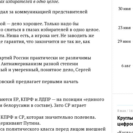
ах избирателей в одно целое.
30 июл
дал за коммуникацией представителей
ой — дело хорошее. Только надо бы
23 июл
о слиться в глазах избирателей в одно целое.
а. Ниша есть, а игрока нет. Не заводить же
 гарантия, что закончится не так же, как
29 июн
артий России практически не различимы
 Антиамериканизм разной степени
6 авг
ый и умеренный, понятное дело, Сергей
вский предлагает первыми начать
аются ЕР, КПРФ и ЛДПР — на позиции «единого
 белорусами в составе). Зато СР играет
8 мая / 14
КПРФ и СР, которая значительно полевела.
Круглы
держивают Путина.
цифро
уса политического класса перед лицом внешней
«Когда