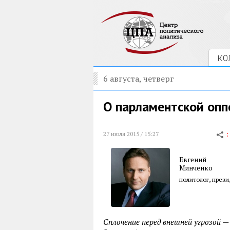
КО
6 августа, четверг
О парламентской опп
27 июля 2015 / 15:27
Евгений
Минченко
политолог, през
Сплочение перед внешней угрозой —