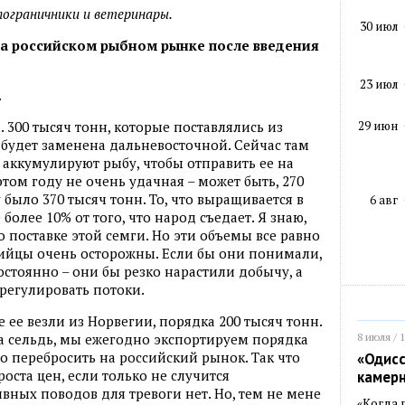
ограничники и ветеринары.
30 июл
 на российском рыбном рынке после введения
23 июл
.
29 июн
. 300 тысяч тонн, которые поставлялись из
 будет заменена дальневосточной. Сейчас там
аккумулируют рыбу, чтобы отправить ее на
том году не очень удачная – может быть, 270
 было 370 тысяч тонн. То, что выращивается в
6 авг
 более 10% от того, что народ съедает. Я знаю,
 поставке этой семги. Но эти объемы все равно
илийцы очень осторожны. Если бы они понимали,
остоянно – они бы резко нарастили добычу, а
 регулировать потоки.
е ее везли из Норвегии, порядка 200 тысяч тонн.
8 июля / 
та сельдь, мы ежегодно экспортируем порядка
о перебросить на российский рынок. Так что
«Одисс
роста цен, если только не случится
камер
вных поводов для тревоги нет. Но, тем не мене
«Когда 