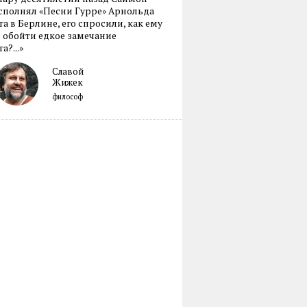
сполнял «Песни Гурре» Арнольда
а в Берлине, его спросили, как ему
 обойти едкое замечание
а?...»
Славой
Жижек
философ