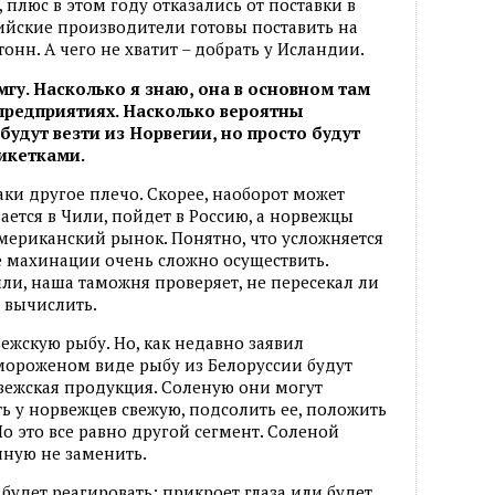
 плюс в этом году отказались от поставки в
ийские производители готовы поставить на
онн. А чего не хватит – добрать у Исландии.
гу. Насколько я знаю, она в основном там
предприятиях. Насколько вероятны
удут везти из Норвегии, но просто будут
икетками.
таки другое плечо. Скорее, наоборот может
ается в Чили, пойдет в Россию, а норвежцы
американский рынок. Понятно, что усложняется
ые махинации очень сложно осуществить.
ли, наша таможня проверяет, не пересекал ли
 вычислить.
ежскую рыбу. Но, как недавно заявил
мороженом виде рыбу из Белоруссии будут
рвежская продукция. Соленую они могут
ь у норвежцев свежую, подсолить ее, положить
Но это все равно другой сегмент. Соленой
ную не заменить.
 будет реагировать: прикроет глаза или будет