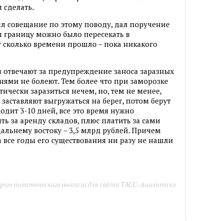
 сделать.
л совещание по этому поводу, дал поручение
бы границу можно было пересекать в
 сколько времени прошло – пока никакого
и отвечают за предупреждение заноса заразных
нями не болеют. Тем более что при заморозке
тически заразиться нечем, но, тем не менее,
аставляют выгружаться на берег, потом берут
одит 3-10 дней, все это время нужно
ть за аренду складов, плюс платить за сами
альнему востоку – 3,5 млрд рублей. Причем
а все годы его существования ни разу не нашли
ром политического анализа для сайта ТАСС-Аналитика