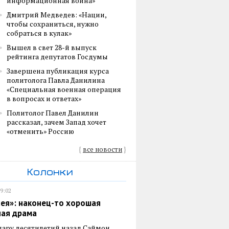
информационная война»
Дмитрий Медведев: «Нации,
чтобы сохраниться, нужно
собраться в кулак»
Вышел в свет 28-й выпуск
рейтинга депутатов Госдумы
Завершена публикация курса
политолога Павла Данилина
«Специальная военная операция
в вопросах и ответах»
Политолог Павел Данилин
рассказал, зачем Запад хочет
«отменить» Россию
{
все новости
}
Колонки
19:02
ея»: наконец-то хорошая
ная драма
пару десятилетий назад Саймон