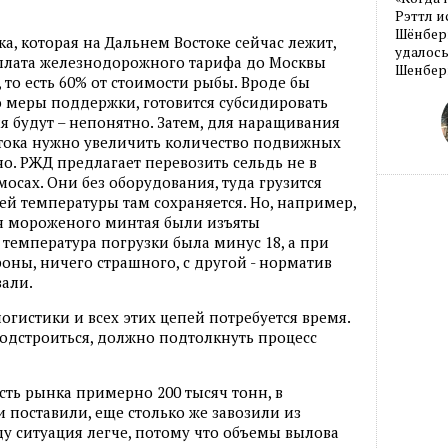
Рэттл и
Шёнберг
а, которая на Дальнем Востоке сейчас лежит,
удалось
Оплата железнодорожного тарифа до Москвы
Шенберг
, то есть 60% от стоимости рыбы. Вроде бы
о меры поддержки, готовится субсидировать
я будут – непонятно. Затем, для наращивания
стока нужно увеличить количество подвижных
сно. РЖД предлагает перевозить сельдь не в
мосах. Они без оборудования, туда грузится
ей температуры там сохраняется. Но, например,
нн мороженого минтая были изъяты
 температура погрузки была минус 18, а при
ороны, ничего страшного, с другой - норматив
вали.
огистики и всех этих цепей потребуется время.
одстроиться, должно подтолкнуть процесс
сть рынка примерно 200 тысяч тонн, в
 поставили, еще столько же завозили из
ду ситуация легче, потому что объемы вылова