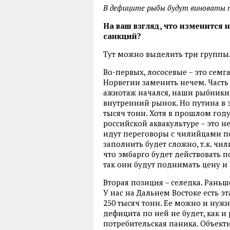
В дефиците рыбы будут виноваты п
На ваш взгляд, что изменится
санкций?
Тут можно выделить три группы
Во-первых, лососевые – это семга
Норвегии заменить нечем. Часть
ажиотаж начался, наши рыбники 
внутренний рынок. Но путина в э
тысяч тонн. Хотя в прошлом году
российской аквакультуре – это не
идут переговоры с чилийцами по
заполнить будет сложно, т.к. ч
что эмбарго будет действовать п
так они будут поднимать цену и
Вторая позиция – селедка. Раньш
У нас на Дальнем Востоке есть э
250 тысяч тонн. Ее можно и нужн
дефицита по ней не будет, как и 
потребительская паника. Объекти