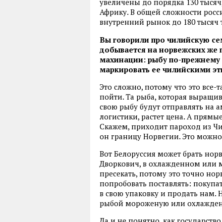
увеличены до порядка 130 тысяч,
Африку. В общей сложности росс
внутренний рынок до 180 тысяч т
Вы говорили про чилийскую сем
добывается на норвежских же 
махинации: рыбу по-прежнему б
маркировать ее чилийскими эт
Это сложно, потому что это все-
пойти. Та рыба, которая выращив
свою рыбу будут отправлять на 
логистики, растет цена. А прям
Скажем, приходит пароход из Чи
он границу Норвегии. Это можно
Вот Белоруссия может брать норв
Дворкович, в охлажденном или 
пресекать, потому это точно но
попробовать поставлять: покупат
в свою упаковку и продать нам. 
рыбой мороженую или охлажден
Да и не понятно, как государство