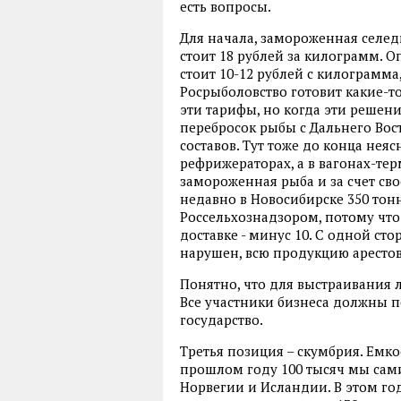
есть вопросы.
Для начала, замороженная селедк
стоит 18 рублей за килограмм. 
стоит 10-12 рублей с килограмма
Росрыболовство готовит какие-т
эти тарифы, но когда эти решени
перебросок рыбы с Дальнего Во
составов. Тут тоже до конца нея
рефрижераторах, а в вагонах-тер
замороженная рыба и за счет сво
недавно в Новосибирске 350 то
Россельхознадзором, потому что
доставке - минус 10. С одной ст
нарушен, всю продукцию аресто
Понятно, что для выстраивания л
Все участники бизнеса должны п
государство.
Третья позиция – скумбрия. Емко
прошлом году 100 тысяч мы сами
Норвегии и Исландии. В этом го