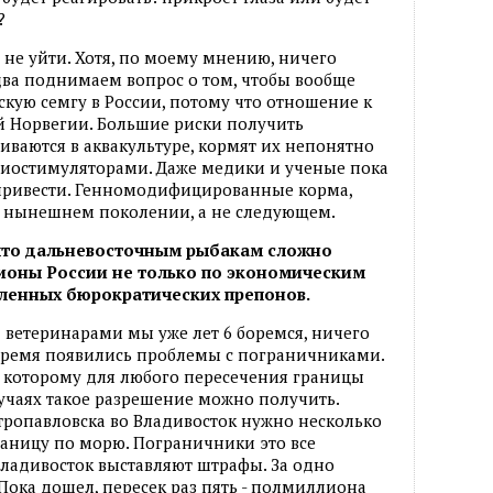
?
 не уйти. Хотя, по моему мнению, ничего
 два поднимаем вопрос о том, чтобы вообще
скую семгу в России, потому что отношение к
й Норвегии. Большие риски получить
ваются в аквакультуре, кормят их непонятно
биостимуляторами. Даже медики и ученые пока
 привести. Генномодифицированные корма,
на нынешнем поколении, а не следующем.
 что дальневосточным рыбакам сложно
гионы России не только по экономическим
сленных бюрократических препонов.
С ветеринарами мы уже лет 6 боремся, ничего
 время появились проблемы с пограничниками.
по которому для любого пересечения границы
лучаях такое разрешение можно получить.
етропавловска во Владивосток нужно несколько
раницу по морю. Пограничники это все
ладивосток выставляют штрафы. За одно
 Пока дошел, пересек раз пять - полмиллиона