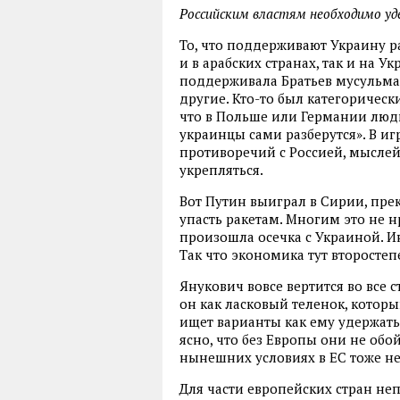
Российским властям необходимо уд
То, что поддерживают Украину ра
и в арабских странах, так и на У
поддерживала Братьев мусульман
другие. Кто-то был категорическ
что в Польше или Германии люди
украинцы сами разберутся». В иг
противоречий с Россией, мыслей,
укрепляться.
Вот Путин выиграл в Сирии, прек
упасть ракетам. Многим это не н
произошла осечка с Украиной. Ин
Так что экономика тут второстеп
Янукович вовсе вертится во все с
он как ласковый теленок, которы
ищет варианты как ему удержатьс
ясно, что без Европы они не обо
нынешних условиях в ЕС тоже н
Для части европейских стран н