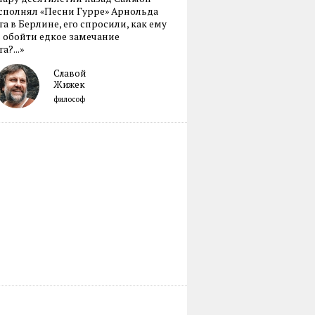
сполнял «Песни Гурре» Арнольда
а в Берлине, его спросили, как ему
 обойти едкое замечание
а?...»
Славой
Жижек
философ