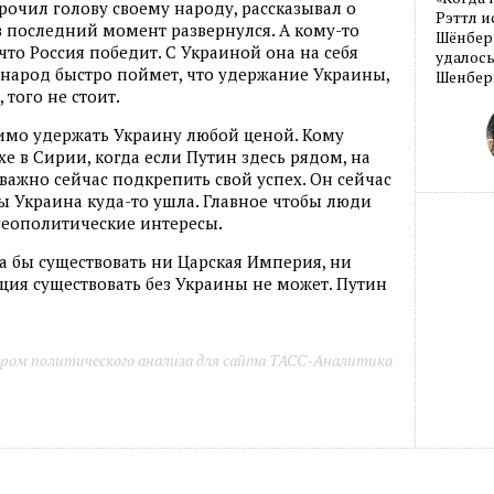
рочил голову своему народу, рассказывал о
Рэттл и
в последний момент развернулся. А кому-то
Шёнберг
что Россия победит. С Украиной она на себя
удалось
й народ быстро поймет, что удержание Украины,
Шенберг
 того не стоит.
имо удержать Украину любой ценой. Кому
хе в Сирии, когда если Путин здесь рядом, на
важно сейчас подкрепить свой успех. Он сейчас
бы Украина куда-то ушла. Главное чтобы люди
ь геополитические интересы.
ла бы существовать ни Царская Империя, ни
ция существовать без Украины не может. Путин
ром политического анализа для сайта ТАСС-Аналитика