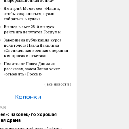
информационная война»
Дмитрий Медведев: «Нации,
чтобы сохраниться, нужно
собраться в кулак»
Вышел в свет 28-й выпуск
рейтинга депутатов Госдумы
Завершена публикация курса
политолога Павла Данилина
«Специальная военная операция
в вопросах и ответах»
Политолог Павел Данилин
рассказал, зачем Запад хочет
«отменить» Россию
{
все новости
}
Колонки
19:02
ея»: наконец-то хорошая
ная драма
пару десятилетий назад Саймон