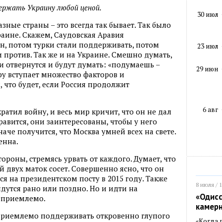
ержать Украину любой ценой.
30 июл
зные страны – это всегда так бывает. Так было
краине. Скажем, Саудовская Аравия
, потом турки стали поддерживать, потом
23 июл
и против. Так же и на Украине. Смешно думать,
 отвернутся и будут думать: «подумаешь –
29 июн
ру вступает множество факторов и
 что будет, если Россия продолжит
6 авг
ратил войну, и весь мир кричит, что он не дал
равится, они заинтересованы, чтобы у него
аче получится, что Москва умней всех на свете.
енна.
тороны, стремясь урвать от каждого. Думает, что
й двух маток сосет. Совершенно ясно, что он
я на президентском посту в 2015 году. Также
8 июля / 
йдутся рано или поздно. Но и идти на
«Одисс
еприемлемо.
камер
еприемлемо поддерживать откровенно глупого
«Когда 