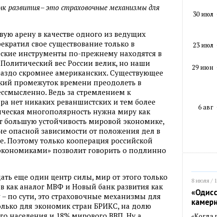
нк развития– это страховочные механизмы для
30 июл
ую арену в качестве одного из ведущих
кратил свое существование только в
23 июл
ские инструменты по-прежнему находятся в
 Политический вес России велик, но наши
29 июн
аздо скромнее американских. Существующее
ткий промежуток времени преодолеть в
ессмысленно. Ведь за стремлением к
а нет никаких реваншистских и тем более
6 авг
ическая многополярность нужна миру как
ит большую устойчивость мировой экономике,
йне опасной зависимости от положения дел в
е. Поэтому только кооперация российской
экономиками» позволит говорить о подлинно
ать еще один центр силы, мир от этого только
8 июля / 
в как аналог МВФ и Новый банк развития как
«Одисс
– по сути, это страховочные механизмы для
камер
олько для экономик стран БРИКС, на долю
о населения и 18% мирового ВВП. Ну а
«Когда 