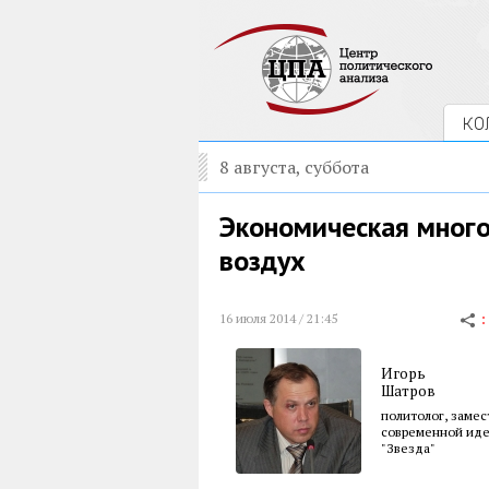
КО
8 августа, суббота
Экономическая много
воздух
16 июля 2014 / 21:45
Игорь
Шатров
политолог, замес
современной иде
"Звезда"