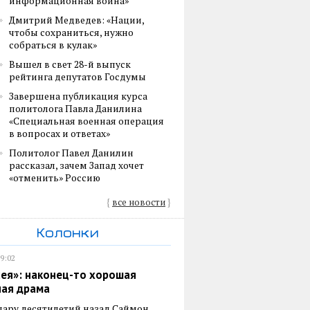
информационная война»
Дмитрий Медведев: «Нации,
чтобы сохраниться, нужно
собраться в кулак»
Вышел в свет 28-й выпуск
рейтинга депутатов Госдумы
Завершена публикация курса
политолога Павла Данилина
«Специальная военная операция
в вопросах и ответах»
Политолог Павел Данилин
рассказал, зачем Запад хочет
«отменить» Россию
{
все новости
}
Колонки
19:02
ея»: наконец-то хорошая
ная драма
пару десятилетий назад Саймон