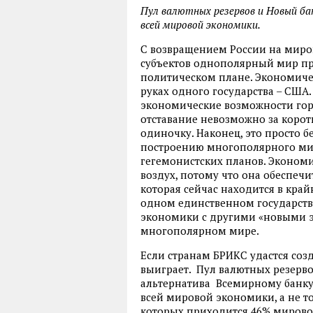
Пул валютных резервов и Новый ба
всей мировой экономики.
С возвращением России на миров
субъектов однополярный мир пре
политическом плане. Экономиче
руках одного государства – США.
экономические возможности гор
отставание невозможно за коро
одиночку. Наконец, это просто б
построению многополярного мир
гегемонистских планов. Эконом
воздух, потому что она обеспеч
которая сейчас находится в кра
одном единственном государств
экономики с другими «новыми 
многополярном мире.
Если странам БРИКС удастся созд
выиграет. Пул валютных резерво
альтернатива Всемирному банку 
всей мировой экономики, а не т
которых приходится 46% мировог