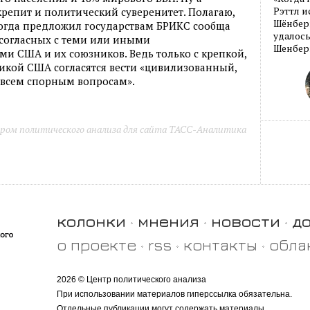
Рэттл и
репит и политический суверенитет. Полагаю,
Шёнберг
когда предложил государствам БРИКС сообща
удалось
несогласных с теми или иными
Шенберг
 США и их союзников. Ведь только с крепкой,
икой США согласятся вести «цивилизованный,
всем спорным вопросам».
ром политического анализа для сайта ТАСС-Аналитика
колонки
мнения
новости
д
о проекте
rss
контакты
обла
2026 © Центр политического анализа
При использовании материалов гиперссылка обязательна.
Отдельные публикации могут содержать материалы