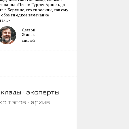
сполнял «Песни Гурре» Арнольда
а в Берлине, его спросили, как ему
 обойти едкое замечание
а?...»
Славой
Жижек
философ
оклады
эксперты
ко тэгов
архив