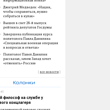
информационная война»
Дмитрий Медведев: «Нации,
чтобы сохраниться, нужно
собраться в кулак»
Вышел в свет 28-й выпуск
рейтинга депутатов Госдумы
Завершена публикация курса
политолога Павла Данилина
«Специальная военная операция
в вопросах и ответах»
Политолог Павел Данилин
рассказал, зачем Запад хочет
«отменить» Россию
{
все новости
}
Колонки
:45
й философ на службе у
вого концлагеря
 современный человек слышит