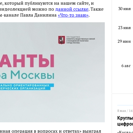
е, который публикуются на нашем сайте, и
30 июл
с видеолекцией можно по
данной ссылке
. Также
ам-канале Павла Данилина
«Что-то знаю»
.
23 июл
29 июн
6 авг
8 мая / 14
Круглы
цифро
ная операция в вопросах и ответах» выиграл
«Когда