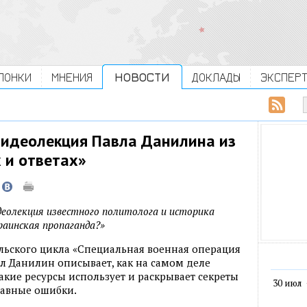
ЛОНКИ
МНЕНИЯ
НОВОСТИ
ДОКЛАДЫ
ЭКСПЕР
видеолекция Павла Данилина из
 и ответах»
деолекция известного политолога и историка
аинская пропаганда?»
ельского цикла «Специальная военная операция
вел Данилин описывает, как на самом деле
акие ресурсы использует и раскрывает секреты
30 июл
лавные ошибки.