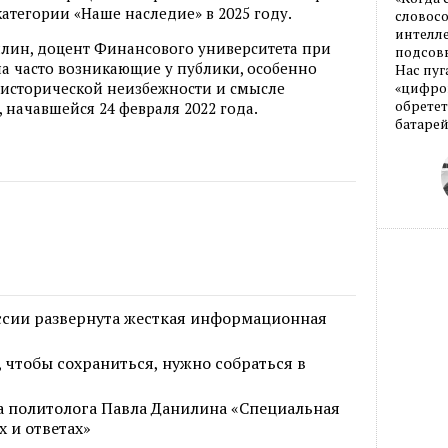
атегории «Наше наследие» в 2025 году.
словос
интелле
илин, доцент Финансового университета при
подсовы
на часто возникающие у публики, особенно
Нас пуг
 исторической неизбежности и смысле
«цифров
обретет
начавшейся 24 февраля 2022 года.
батарей
ссии развернута жесткая информационная
чтобы сохраниться, нужно собраться в
а политолога Павла Данилина «Специальная
х и ответах»