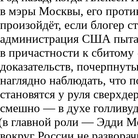
в мэры Москвы
,
его проти
произойдёт
,
если блогер с
администрация США пыта
в причастности к сбитому
доказательств
,
почерпнуты
наглядно наблюдать
,
что п
становятся у руля сверхде
смешно — в духе голливу
(
в главной роли — Эдди М
вокруг России не разворач