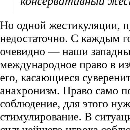
консервативный жес
Но одной жестикуляции
,
п
недостаточно. С каждым го
очевидно — наши западны
международное право в и
его
,
касающиеся суверенит
анахронизм. Право само по
соблюдение
,
для этого ну
стимулирование. В ситуац
сильнейшего игрока соблю