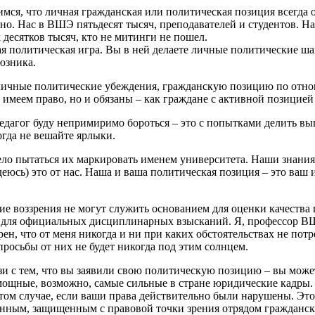
римся, что личная гражданская или политическая позиция всегда
тно. Нас в ВШЭ пятьдесят тысяч, преподавателей и студентов. На
 десятков тысяч, кто не митинги не пошел.
ая политическая игра. Вы в ней делаете личные политические ш
оюзника.
ичные политические убеждения, гражданскую позицию по отно
меем право, но и обязаны – как граждане с активной позицией –
 педагог буду непримиримо бороться – это с попытками делить 
гда не вешайте ярлыки.
ело пытаться их маркировать именем университета. Наши знания,
деюсь) это от нас. Наша и ваша политическая позиция – это ваш 
кие воззрения не могут служить основанием для оценки качеств
нием для официальных дисциплинарных взысканий. Я, профессо
ерен, что от меня никогда и ни при каких обстоятельствах не по
просьбы от них не будет никогда под этим солнцем.
и с тем, что вы заявили свою политическую позицию – вы может
ь мощные, возможно, самые сильные в стране юридические кадры
 в том случае, если ваши права действительно были нарушены. Эт
нным, защищенным с правовой точки зрения отрядом гражданск