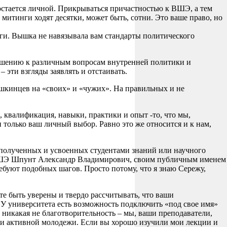
 остается личной. Прикрываться причастностью к ВШЭ, а тем
 митинги ходят десятки, может быть, сотни. Это ваше право, но
аги. Вышка не навязывала вам стандарты политического
шению к различным вопросам внутренней политики и
 эти взгляды заявлять и отстаивать.
вышкинцев на «своих» и «чужих». На правильных и не
 квалификация, навыки, практики и опыт -то, что мы,
и только ваш личный выбор. Равно это же относится и к нам,
а полученных и усвоенных студентами знаний или научного
р ВШЭ Шпунт Александр Владимирович, своим публичным именем
требуют подобных шагов. Просто потому, что я знаю Сережу,
е быть уверены и твердо рассчитывать, что ваши
. У университета есть возможность подключить «под свое имя»
о никакая не благотворительность – мы, ваши преподаватели,
и активной молодежи. Если вы хорошо изучили мои лекции и