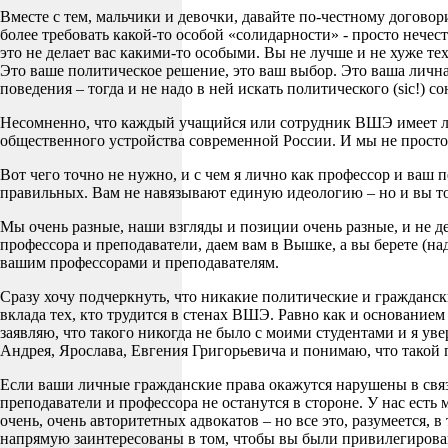
Вместе с тем, мальчики и девочки, давайте по-честному догово
более требовать какой-то особой «солидарности» - просто нечес
это не делает вас какими-то особыми. Вы не лучше и не хуже тех
Это ваше политическое решение, это ваш выбор. Это ваша личн
поведения – тогда и не надо в ней искать политического (sic!) с
Несомненно, что каждый учащийся или сотрудник ВШЭ имеет л
общественного устройства современной России. И мы не просто и
Вот чего точно не нужно, и с чем я лично как профессор и ваш
правильных. Вам не навязывают единую идеологию – но и вы то
Мы очень разные, наши взгляды и позиции очень разные, и не д
профессора и преподаватели, даем вам в Вышке, а вы берете (на
вашим профессорами и преподавателям.
Сразу хочу подчеркнуть, что никакие политические и гражданс
вклада тех, кто трудится в стенах ВШЭ. Равно как и основа
заявляю, что такого никогда не было с моими студентами и я ув
Андрея, Ярослава, Евгения Григорьевича и понимаю, что такой 
Если ваши личные гражданские права окажутся нарушены в связ
преподаватели и профессора не останутся в стороне. У нас ест
очень, очень авторитетных адвокатов – но все это, разумеется,
напрямую заинтересованы в том, чтобы вы были привилегирова