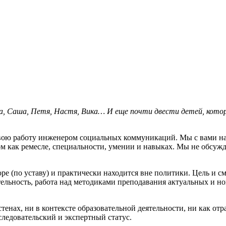
а, Саша, Петя, Настя, Вика… И еще почти двести детей, которы
свою работу инженером социальных коммуникаций. Мы с вами на 
том как ремесле, специальности, умении и навыках. Мы не обсужд
юре (по уставу) и практически находится вне политики. Цель и 
ельность, работа над методиками преподавания актуальных и н
стенах, ни в контексте образовательной деятельности, ни как о
ледовательский и экспертный статус.