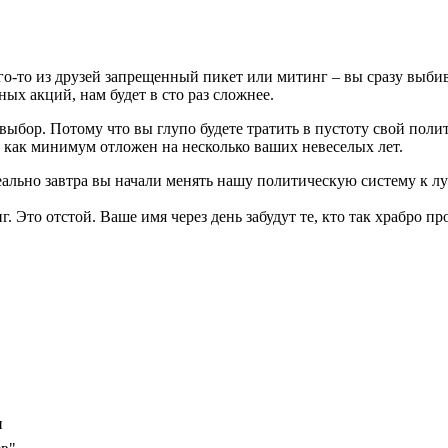
го-то из друзей запрещенный пикет или митинг – вы сразу выби
ных акций, нам будет в сто раз сложнее.
ыбор. Потому что вы глупо будете тратить в пустоту свой полит
ся как минимум отложен на несколько ваших невеселых лет.
реально завтра вы начали менять нашу политическую систему к л
г. Это отстой. Ваше имя через день забудут те, кто так храбро п
и