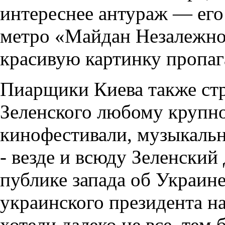
интереснее антураж — его
метро «Майдан Незалежнос
красивую картинку пропаг
Пиарщики Киева также ст
Зеленского любому крупн
кинофестивали, музыкаль
- везде и всюду Зеленски
публике запада об Украин
украинского президента н
хотели далеко не все, тем