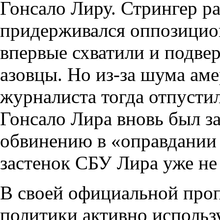
Гонсало Лиру. Стрингер ра
придерживался оппозицион
впервые схватили и подве
азовцы. Но из-за шума ам
журналиста тогда отпустили
Гонсало Лира вновь был з
обвинению в «оправдании 
застенок СБУ Лира уже н
В своей официальной проп
политики активно использу