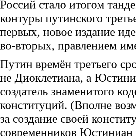
Россий стало итогом танд
контуры путинского третье
первых, новое издание ид
во-вторых, правлением име
Путин времён третьего ср
не Диоклетиана, а Юстини
создатель знаменитого ко
конституций. (Вполне воз
за создание своей констит
современников Юстиниан 