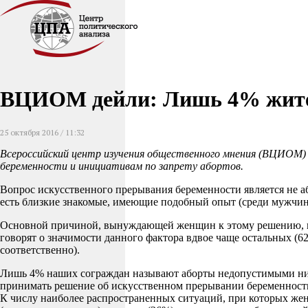
ВЦИОМ дейли: Лишь 4% жител
25 октября 2016 / 11:32
Всероссийский центр изучения общественного мнения (ВЦИОМ) 
беременности и инициативам по запрету абортов.
Вопрос искусственного прерывания беременности является не аб
есть близкие знакомые, имеющие подобный опыт (среди мужчин
Основной причиной, вынуждающей женщин к этому решению, в об
говорят о значимости данного фактора вдвое чаще остальных (
соответственно).
Лишь 4% наших сограждан называют аборты недопустимыми ни п
принимать решение об искусственном прерывании беременности
К числу наиболее распространенных ситуаций, при которых жен