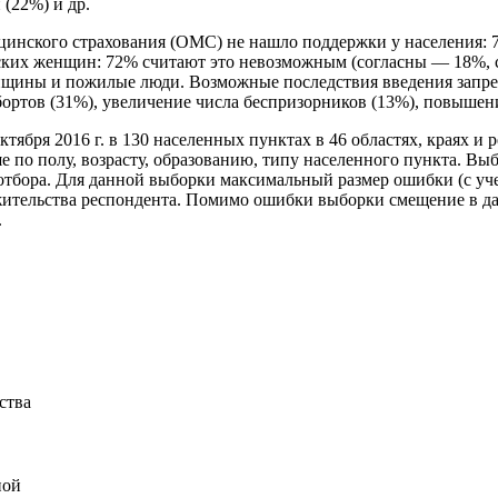
 (22%) и др.
инского страхования (ОМС) не нашло поддержки у населения: 70
ийских женщин: 72% считают это невозможным (согласны — 18
щины и пожилые люди. Возможные последствия введения запрет
ортов (31%), увеличение числа беспризорников (13%), повышение
ря 2016 г. в 130 населенных пунктах в 46 областях, краях и р
ше по полу, возрасту, образованию, типу населенного пункта. 
 отбора. Для данной выборки максимальный размер ошибки (с уч
ительства респондента. Помимо ошибки выборки смещение в да
.
ства
ной