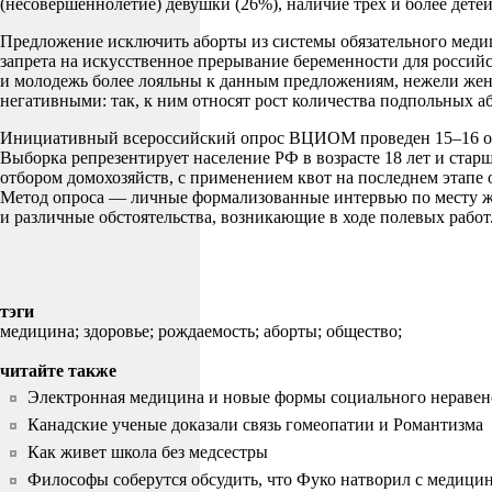
(несовершеннолетие) девушки (26%), наличие трех и более детей
Предложение исключить аборты из системы обязательного медиц
запрета на искусственное прерывание беременности для росс
и молодежь более лояльны к данным предложениям, нежели жен
негативными: так, к ним относят рост количества подпольных аб
Инициативный всероссийский опрос ВЦИОМ проведен 15–16 октяб
Выборка репрезентирует население РФ в возрасте 18 лет и стар
отбором домохозяйств, с применением квот на последнем этапе
Метод опроса — личные формализованные интервью по месту ж
и различные обстоятельства, возникающие в ходе полевых работ
тэги
медицина;
здоровье;
рождаемость;
аборты;
общество;
читайте также
Электронная медицина и новые формы социального неравен
Канадские ученые доказали связь гомеопатии и Романтизма
Как живет школа без медсестры
Философы соберутся обсудить, что Фуко натворил с медици