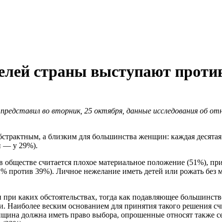
ей страны выступают против
представил во вторник, 25 октября, данные исследования об о
страктным, а близким для большинства женщин: каждая десятая у
 — у 29%).
ществе считается плохое материальное положение (51%), приче
62% против 39%). Личное нежелание иметь детей или рожать без
ри каких обстоятельствах, тогда как подавляющее большинство
. Наиболее веским основанием для принятия такого решения сч
щина должна иметь право выбора, опрошенные относят также сек