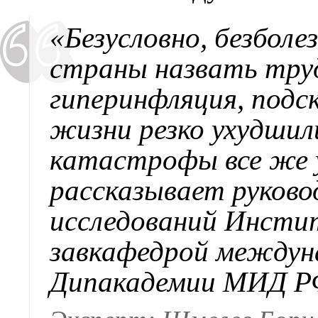
«Безусловно, безбол
страны назвать труд
гиперинфляция, подс
жизни резко ухудшил
катастрофы все же 
рассказывает руков
исследований Инсти
завкафедрой междун
Дипакадемии МИД Р