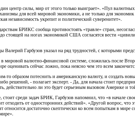
один центр силы, мир от этого только выиграет». «Пул валютны
еханизмы для всей мировой экономики, а не только для экономи
ская независимость укрепит и политический суверенитет».
сударствам БРИКС сообща противостоять «травле» стран, несо
твердо стоящей на ногах экономикой США согласятся вести «цив
ы Валерий Гарбузов указал на ряд трудностей, с которыми пред
 в мировой валютно-финансовой системе, сложилась после Второ
 оценивать сейчас ложно, пока неясно чем это всем закончитс
ким-то образом потеснить и американскую валюту, и создать но
бо решений, - полагает эксперт. - Да, для начала стоит предп
ь, действительно ли это будет серьезным вызовом Америке и той
, стоит среди задач БРИК, Гарбузов напомнил, что «в начале сво
 отходить от односторонних действий». «Другой вопрос, что эти
т относится достаточно скептически ко всем попыткам в мире с
мире».
ь