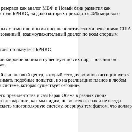
х резервов как аналог МВФ и Новый банк развития как
к стран БРИКС, на долю которых приходится 46% мирового
гласных с теми или иными внешнеполитическими решениями США
илизованный, взаимоуважительный диалог по всем спорным
стоит столкнуться БРИКС
й мировой войны и существует до сих пор, - пояснил он.-
я».
вый финансовый центр, который сегодня во много ассоциируется
ринимать подобные попытки, но на реализацию планов в любом
 системе, которая существует сегодня».
его президентства и сам Барак Обама в разных своих
 декларации, как мы видим, не во всех сферах и не всегда
оздать многополярную систему, оперируя тем фактом, что доллар