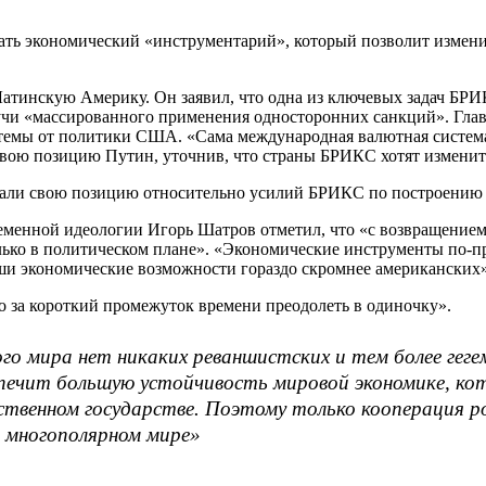
дать экономический «инструментарий», который позволит изме
Латинскую Америку. Он заявил, что одна из ключевых задач БРИ
учи «массированного применения односторонних санкций». Глава
мы от политики США. «Сама международная валютная система ч
свою позицию Путин, уточнив, что страны БРИКС хотят изменит
зали свою позицию относительно усилий БРИКС по построению
еменной идеологии Игорь Шатров отметил, что «с возвращением
ько в политическом плане». «Экономические инструменты по-пр
аши экономические возможности гораздо скромнее американских»
 за короткий промежуток времени преодолеть в одиночку».
го мира нет никаких реваншистских и тем более геге
спечит большую устойчивость мировой экономике, кот
ственном государстве. Поэтому только кооперация р
о многополярном мире»