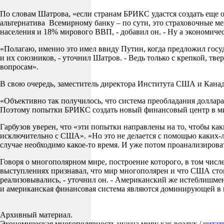
По словам Шатрова, «если странам БРИКС удастся создать еще 
альтернатива Всемирному банку – по сути, это страховочные м
населения и 18% мирового ВВП, - добавил он. - Ну а экономиче
«Полагаю, именно это имел ввиду Путин, когда предложил го
и их союзников, - уточнил Шатров. - Ведь только с крепкой, 
вопросам».
В свою очередь, заместитель директора Института США и Канад
«Объективно так получилось, что система преобладания доллара
Поэтому попытки БРИКС создать новый финансовый центр в мире
Гарбузов уверен, что «эти попытки направлены на то, чтобы ка
исключительно с США». «Но это не делается с помощью каких-ли
случае необходимо какое-то время. И уже потом проанализироват
Говоря о многополярном мире, построение которого, в том числе
выступлениях признавал, что мир многополярен и что США стоит
реализовывались, - уточнил он. - Американский же истеблишмен
и американская финансовая система являются доминирующей в 
Архивный материал.
Экономическая многополярность нужна миру как воздух /
читат