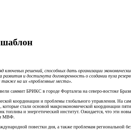
 шаблон
яд ключевых решений, способных дать организации экономическ
а развития и достигнута договоренность о создании пула резе
в также на их «проблемные места».
вели саммит БРИКС в городе Форталеза на северо-востоке Браз
еской координации и проблемы глобального управления. На са
 которые стали основой макроэкономической координации пяти 
анк топлива и энергетический институт. Ожидается, что эти но
мы МВФ.
ународной повестки дня, а также проблемам региональной безо