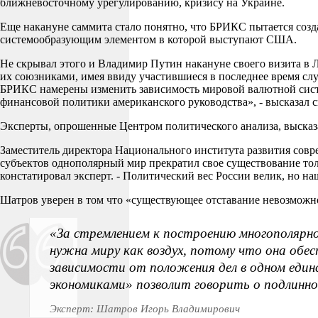
ближневосточному урегулированию, кризису на Украине.
Еще накануне саммита стало понятно, что БРИКС пытается соз
системообразующим элементом в которой выступают США.
Не скрывал этого и Владимир Путин накануне своего визита в 
их союзниками, имея ввиду участившиеся в последнее время сл
БРИКС намерены изменить зависимость мировой валютной систе
финансовой политики американского руководства», - высказал 
Эксперты, опрошенные Центром политического анализа, выска
Заместитель директора Национального института развития совр
субъектов однополярный мир прекратил свое существование тол
констатировал эксперт. - Политический вес России велик, но н
Шатров уверен в том что «существующее отставание невозможно
«За стремлением к построению многополярно
нужна миру как воздух, потому что она обе
зависимости от положения дел в одном един
экономиками» позволит говорить о подлинн
Эксперт: Шатров Игорь Владимирович