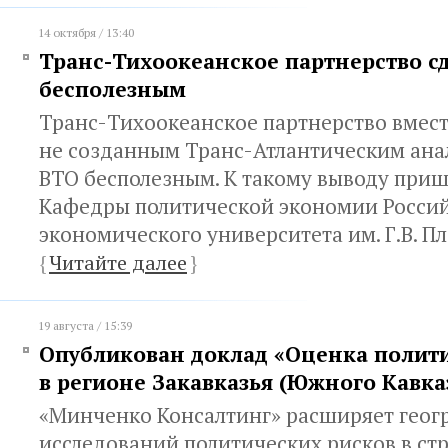
14 октября / 13:40
Транс-Тихоокеанское партнерство с
бесполезным
Транс-Тихоокеанское партнерство вмест
не созданным Транс-Атлантическим ана
ВТО бесполезным. К такому выводу приш
Кафедры политической экономии Росси
экономического университета им. Г.В. Пл
{
Читайте далее
}
19 августа / 15:39
Опубликован доклад «Оценка полит
в регионе Закавказья (Южного Кавка
«Минченко Консалтинг» расширяет гео
исследований политических рисков в ст