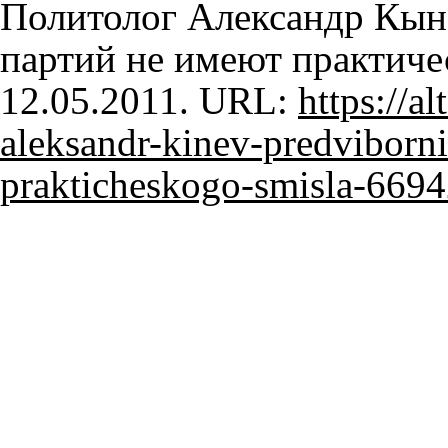
Политолог Александр Кы
партий не имеют практичес
12.05.2011. URL:
https://al
aleksandr-kinev-predviborn
prakticheskogo-smisla-669