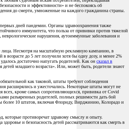
и к любым судебным искам потребителей, перекладывая
езопасности и эффективности» и не беспокоясь об
дения до смерти, умноженные на каждого гражданина страны.
с первых дней пандемии. Органы здравоохранения также
стойчивого иммунитета, что польза от прививки против тяжелой
а, неврологические нарушения, аутоиммунные заболевания и
ые лица. Несмотря на масштабную рекламную кампанию, в
в возрасте до 5 лет получили хотя бы одну дозу, и менее 2%
удалось достаточно напугать родителей. Как он
сказал в
я детей младшего возраста». Или, может быть, родители знают
обязательной как таковой, штаты требуют соблюдения
вания расширялись и ужесточались. Некоторые штаты могут не
ля всех, кроме самых сопротивляющихся, прививка от Covid
риками разъяренных родителей, полных решимости дать бой
ры более 10 штатов, включая Флориду, Вирджинию, Колорадо и
д, которые противоречат здравому смыслу и опыту.
 здоровье и безопасность детей рассматриваются как смерть в