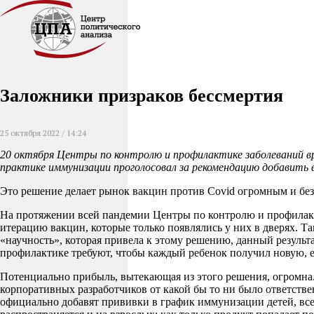
Заложники призраков бессмертия
25 октября 2022 / 14:24
20 октября Центры по контролю и профилактике заболеваний в
практике иммунизации проголосовал за рекомендацию добавить 
Это решение делает рынок вакцин против Covid огромным и бе
На протяжении всей пандемии Центры по контролю и профилак
итерацию вакцин, которые только появлялись у них в дверях. Та
«научность», которая привела к этому решению, данный результ
профилактике требуют, чтобы каждый ребенок получил новую, 
Потенциально прибыль, вытекающая из этого решения, огромна
корпоративных разработчиков от какой бы то ни было ответстве
официально добавят прививки в график иммунизации детей, вс