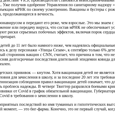
 под действие VICP, производители становятся невосприимчивым
 Уже получив одобрение Управления по санитарному надзору «б
инъекции мРНК по своему усмотрению. Вакцины и бустеры с рож
а, продолжающееся в вечность.
онавирусом и передают его реже, чем взрослые. Это мы знаем 
ажение или передачу вируса, что состав мРНК не обеспечивает у
вуют риски серьезных побочных эффектов, включая порок сердц
препарат.
 детей до 11 лет было намного ниже, чем надеялись официальн
ь к делу персонажи «Улицы Сезам», к сентябрю только 6% детей 
 сторонник вакцин c CNN, считает, что причина в том, что не 
ясняя долгосрочные последствия длительной эпидемии ковида дл
еален.
етских прививок — кнутом. Хотя вакцинация детей не является 
ловия для зачисления в школу, и за последние 20 лет эти требо
утинизация соблюдения правил вакцинации детей означает, что д
сть проблеск надежды. В четверг Твиттер разразился боевыми к
рививки от Covid в график обязательной вакцинации. Губернато
ovid в требования о зачислении в школу.
гоприятных последствий во имя туманных и гипотетических выго
момент, — это биг-фарма. Конечно, это не первый случай, когда