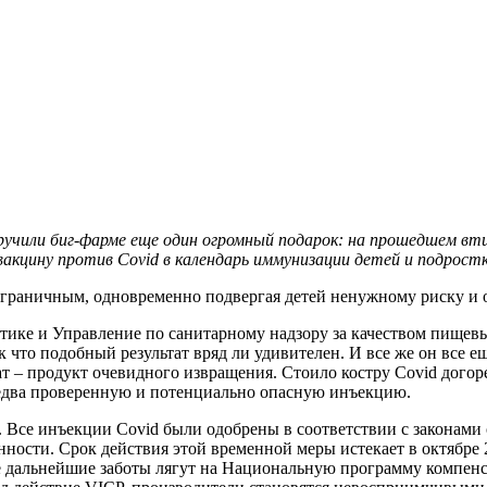
ручили биг-фарме еще один огромный подарок: на прошедшем в
вакцину против Covid в календарь иммунизации детей и подрост
зграничным, одновременно подвергая детей ненужному риску и 
тике и Управление по санитарному надзору за качеством пище
к что подобный результат вряд ли удивителен. И все же он все 
ат – продукт очевидного извращения. Стоило костру Covid дого
едва проверенную и потенциально опасную инъекцию.
. Все инъекции Covid были одобрены в соответствии с законам
нности. Срок действия этой временной меры истекает в октябре
е дальнейшие заботы лягут на Национальную программу компенс