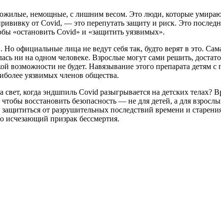
ожилые, немощные, с лишним весом. Это люди, которые умирают 
прививку от Covid, — это перепутать защиту и риск. Это после
тобы «остановить Covid» и «защитить уязвимых».
. Но официальные лица не ведут себя так, будто верят в это. Са
алась ни на одном человеке. Взрослые могут сами решить, достат
акой возможности не будет. Навязывание этого препарата детям 
иболее уязвимых членов общества.
 свет, когда эндшпиль Covid разыгрывается на детских телах? В
 чтобы восстановить безопасность — не для детей, а для взрослы
 защититься от разрушительных последствий времени и старения.
ро исчезающий призрак бессмертия.