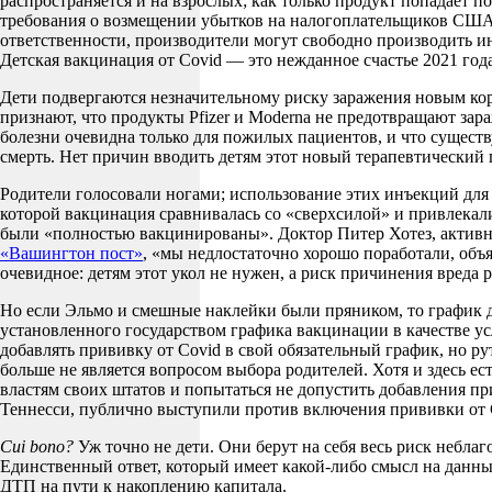
распространяется и на взрослых; как только продукт попадает
требования о возмещении убытков на налогоплательщиков США.
ответственности, производители могут свободно производить 
Детская вакцинация от Covid — это нежданное счастье 2021 год
Дети подвергаются незначительному риску заражения новым кор
признают, что продукты Pfizer и Moderna не предотвращают зар
болезни очевидна только для пожилых пациентов, и что сущест
смерть. Нет причин вводить детям этот новый терапевтический 
Родители голосовали ногами; использование этих инъекций для
которой вакцинация сравнивалась со «сверхсилой» и привлекалис
были «полностью вакцинированы». Доктор Питер Хотез, активный
«Вашингтон пост»
, «мы недлостаточно хорошо поработали, объ
очевидное: детям этот укол не нужен, а риск причинения вреда р
Но если Эльмо и смешные наклейки были пряником, то график д
установленного государством графика вакцинации в качестве ус
добавлять прививку от Covid в свой обязательный график, но р
больше не является вопросом выбора родителей. Хотя и здесь е
властям своих штатов и попытаться не допустить добавления п
Теннесси, публично выступили против включения прививки от C
Cui bono?
Уж точно не дети. Они берут на себя весь риск небла
Единственный ответ, который имеет какой-либо смысл на данный 
ДТП на пути к накоплению капитала.