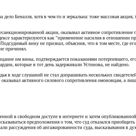
дело Беналля, хотя в чем-то и зеркальна: тоже массовая акция,
несанкционированной акции, оказывал активное сопротивление п
дексе характеризуются как "применение насилия в отношении пре
. Подсудимый вину не признал, объяснив, что в том месте, где е
 не причинял.
трицание им вины, подтверждается показаниями потерпевшего, е
рдии, которые в тот день задерживали Устинова, не найдено.
ья в ходе слушаний не стал допрашивать нескольких свидетелей
е оказывал активного силового сопротивления омоновцам, а лишь
енной в свободном доступе в интернете и затем опубликованной
казываться предположения о том, что суд отказался приобщить е
ли рассуждения об ангажированности суда, высказывания в духе 