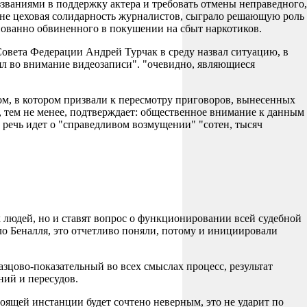
ваниями в поддержку актера и требовать отмены неправедного,
ак не цеховая солидарность журналистов, сыграло решающую роль
снованно обвиненного в покушении на сбыт наркотиков.
 Совета Федерации Андрей Турчак в среду назвал ситуацию, в
ял во внимание видеозаписи". "очевидно, являющиеся
м, в котором призвали к пересмотру приговоров, вынесенных
 тем не менее, подтверждает: общественное внимание к данным
речь идет о "справедливом возмущении" "сотен, тысяч
х людей, но и ставят вопрос о функционировании всей судебной
ело Беналля, это отчетливо поняли, потому и инициировали
азцово-показательный во всех смыслах процесс, результат
ний и пересудов.
оящей инстанции будет сочтено неверным, это не ударит по