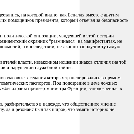
озапись, на которой видно, как Беналля вместе с другим
их помощников президента, который отвечал за безопасность
 и политической оппозиции, увидевшей в этой истории
резидентский охранник "разминался" на манифестантах, не
лномочий, а впоследствии, незаконно заполучив ту самую
вителей власти, незаконном ношении знаков отличия (на той
лов и нарушении служебной тайны.
многочасовые заседания которых транслировались в прямом
пломатических паспортов. Под подозрение в даче ложных
лужбы охраны премьер-министра Франции, заподозренная в
уть разбирательство в надежде, что общественное мнение
, да и резонанс был так широк, что замять историю не