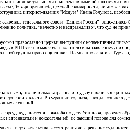
тупать с индивидуальными и коллективными обращениями и возз
ет о сугубо корпоративной, цеховой солидарности, но что же, к
и сотрудника интернет-издания "Медуза" Ивана Голунова, необо
а: секретарь генерального совета "Единой России", вице-спикер
мнению политика, "нечестно и несправедливо", что суд не прин
русской православной церкви выступили с коллективным письмо
вда, в РПЦ это письмо сочли политическим заявлением, но оно,
большой группы правозащитников. По мнению сенатора Турчака, 
онансными, что не только затрагивают судьбу вполне конкретны
с о доверии к власти. Во Франции год назад , когда возникло д
личных слушаний.
сгорсуд, куда поступила жалоба по делу Устинова, проведет обр
 как непредвзятый и доказательный, не дающий повода для сомне
льства и доказательства рассмотрения дела решение суда нижест