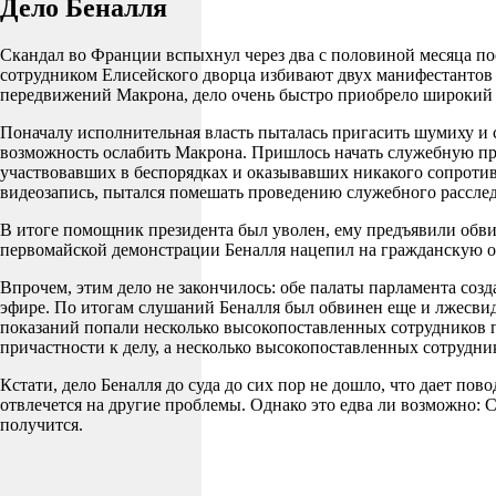
Дело Беналля
Скандал во Франции вспыхнул через два с половиной месяца пос
сотрудником Елисейского дворца избивают двух манифестантов 
передвижений Макрона, дело очень быстро приобрело широкий
Поначалу исполнительная власть пыталась пригасить шумиху и 
возможность ослабить Макрона. Пришлось начать служебную про
участвовавших в беспорядках и оказывавших никакого сопротив
видеозапись, пытался помешать проведению служебного рассле
В итоге помощник президента был уволен, ему предъявили обви
первомайской демонстрации Беналля нацепил на гражданскую о
Впрочем, этим дело не закончилось: обе палаты парламента соз
эфире. По итогам слушаний Беналля был обвинен еще и лжесвид
показаний попали несколько высокопоставленных сотрудников 
причастности к делу, а несколько высокопоставленных сотруд
Кстати, дело Беналля до суда до сих пор не дошло, что дает по
отвлечется на другие проблемы. Однако это едва ли возможно: 
получится.