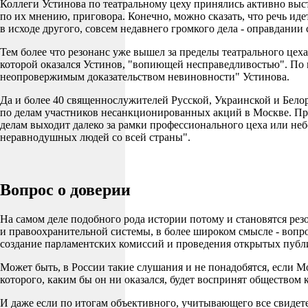
Коллеги Устинова по театральному цеху принялись активно выс
по их мнению, приговора. Конечно, можно сказать, что речь ид
в исходе другого, совсем недавнего громкого дела - оправдани
Тем более что резонанс уже вышел за пределы театрального цех
которой оказался Устинов, "вопиющей несправедливостью". По 
неопровержимым доказательством невиновности" Устинова.
Да и более 40 священнослужителей Русской, Украинской и Бело
по делам участников несанкционированных акций в Москве. Пра
делам выходит далеко за рамки профессионального цеха или не
неравнодушных людей со всей страны".
Вопрос о доверии
На самом деле подобного рода истории потому и становятся рез
и правоохранительной системы, в более широком смысле - вопро
создание парламентских комиссий и проведения открытых пуб
Может быть, в России такие слушания и не понадобятся, если Мо
которого, каким бы он ни оказался, будет воспринят обществом
И даже если по итогам объективного, учитывающего все свидете