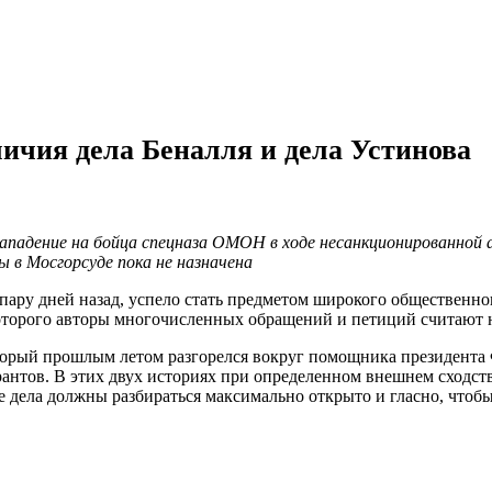
зличия дела Беналля и дела Устинова
падение на бойца спецназа ОМОН в ходе несанкционированной акц
 в Мосгорсуде пока не назначена
пару дней назад, успело стать предметом широкого общественно
 которого авторы многочисленных обращений и петиций считают
который прошлым летом разгорелся вокруг помощника президент
тов. В этих двух историях при определенном внешнем сходстве е
е дела должны разбираться максимально открыто и гласно, чтобы