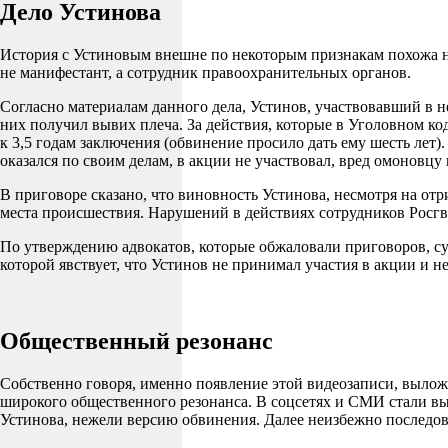
Дело Устинова
История с Устиновым внешне по некоторым признакам похожа на 
не манифестант, а сотрудник правоохранительных органов.
Согласно материалам данного дела, Устинов, участвовавший в 
них получил вывих плеча. За действия, которые в Уголовном ко
к 3,5 годам заключения (обвинение просило дать ему шесть лет)
оказался по своим делам, в акции не участвовал, вред омоновцу
В приговоре сказано, что виновность Устинова, несмотря на о
места происшествия. Нарушений в действиях сотрудников Росгва
По утверждению адвокатов, которые обжаловали приговоров, суд
которой явствует, что Устинов не принимал участия в акции и н
Общественный резонанс
Собственно говоря, именно появление этой видеозаписи, вылож
широкого общественного резонанса. В соцсетях и СМИ стали выс
Устинова, нежели версию обвинения. Далее неизбежно последова