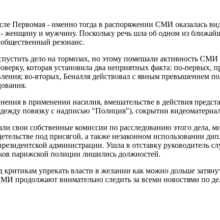
ле Первомая - именно тогда в распоряжении СМИ оказалась виде
- женщину и мужчину. Поскольку речь шла об одном из ближайш
 общественный резонанс.
спустить дело на тормозах, но этому помешали активность СМИ
верку, которая установила два неприятных факта: по-первых, п
ления; во-вторых, Беналля действовал с явным превышением по
дования.
нения в применении насилия, вмешательстве в действия предста
дежду повязку с надписью "Полиция"), сокрытии видеоматериа
дали свои собственные комиссии по расследованию этого дела, 
етельстве под присягой, а также незаконном использовании ди
президентской администрации. Ушла в отставку руководитель с
ников парижской полиции лишились должностей.
вод критикам упрекать власти в желании как можно дольше затян
СМИ продолжают внимательно следить за всеми новостями по делу