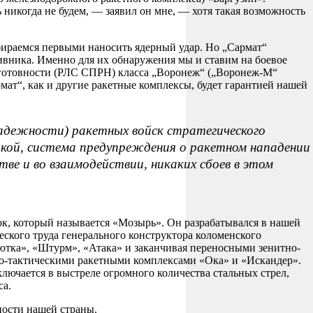
никогда не будем, — заявил он мне, — хотя такая возможность
обираемся первыми наносить ядерный удар. Но „Сармат“
отивника. Именно для их обнаружения мы и ставим на боевое
 готовности (РЛС СПРН) класса „Воронеж“ („Воронеж-М“
ат“, как и другие ракетные комплексы, будет гарантией нашей
(надежности) ракетных войск стратегического
икой, система предупреждения о ракетном нападении
ве и во взаимодействии, никаких сбоев в этом
к, который называется «Мозырь». Он разрабатывался в нашей
еского труда генерального конструктора коломенского
ютка», «Штурм», «Атака» и заканчивая переносными зенитно-
о-тактическими ракетными комплексами «Ока» и «Искандер».
лючается в выстреле огромного количества стальных стрел,
са.
ности нашей страны.