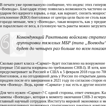
В печати уже промелькнуло сообщение, что индекс этих гиперзв
«Воеводы». Благодаря этому появилась возможность частично 
ударом без ядерного взрыва, а еще, как вариант, снизить мощн
отклонение (КВО) боеголовки от центра цели было не столь ва
гораздо меньше, чем у «Воеводы», такая мощность, как у предш
и параллельно ее веса, в головную часть ракеты можно загрузит
Командующий Ракетными войсками стратегич
группировки тяжелых МБР (типа „Воеводы“ 
будет до четырех раз больше по всем показ
Сколько ракет класса «Сармат» будет поставлено на вооружение
(первые 154 шахты взорваны по требованию СНВ-I). И хотя, коне
предусматривает за Россией и США к 5 февраля 2018 года по 70
боеголовок, а на сегодняшний день у России по открытым данн
продлен после его завершения в 2021 году по согласию сторон ещ
чем «Воевод». Ведь, кроме «Сармата» у нас есть и другие носит
Для чего нужен «Сармат»? С одной стороны, ответ очевиден. Ка
замены «Воеводы», которая к моменту окончания СНВ-3 исчерпае
главный научный сотрудник Института мировой экономики и м
твердотопливных подвижных стратегических ракетных комплекс