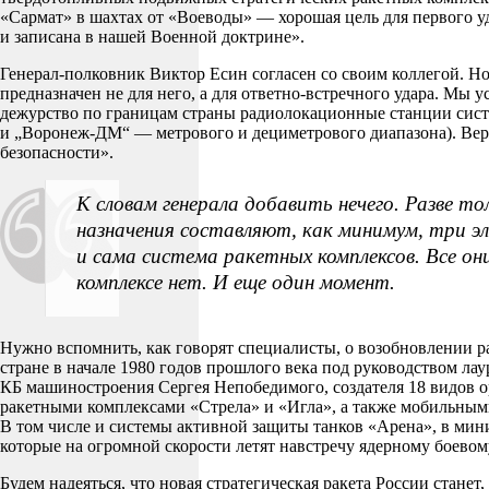
«Сармат» в шахтах от «Воеводы» — хорошая цель для первого у
и записана в нашей Военной доктрине».
Генерал-полковник Виктор Есин согласен со своим коллегой. Но
предназначен не для него, а для ответно-встречного удара. Мы 
дежурство по границам страны радиолокационные станции сис
и „Воронеж-ДМ“ — метрового и дециметрового диапазона). Веро
безопасности».
К словам генерала добавить нечего. Разве т
назначения составляют, как минимум, три э
и сама система ракетных комплексов. Все он
комплексе нет. И еще один момент.
Нужно вспомнить, как говорят специалисты, о возобновлении р
стране в начале 1980 годов прошлого века под руководством ла
КБ машиностроения Сергея Непобедимого, создателя 18 видов 
ракетными комплексами «Стрела» и «Игла», а также мобильным
В том числе и системы активной защиты танков «Арена», в мин
которые на огромной скорости летят навстречу ядерному боевом
Будем надеяться, что новая стратегическая ракета России стане