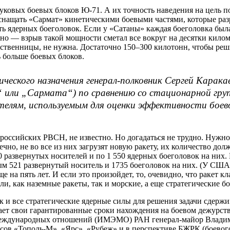
уковых боевых блоков Ю-71. А их точность наведения на цель п
оснащать «Сармат» кинетическими боевыми частями, которые ра
ость ядерных боеголовок. Если у «Сатаны» каждая боеголовка бы
жно — взрыв такой мощности сметал все вокруг на десятки кило
ественницы, не нужна. Достаточно 150–300 килотонн, чтобы реш
ь больше боевых блоков.
еского назначения генерал-полковник Сергей Карак
или „Сармата“) по сравнению со стационарной груп
ателям, используемым для оценки эффективности бое
 российских РВСН, не известно. Но догадаться не трудно. Нужн
чно, не во все из них загрузят новую ракету, их количество до
0 развернутых носителей и по 1 550 ядерных боеголовок на них
ым 521 развернутый носитель и 1735 боеголовок на них. (У США
е на пять лет. И если это произойдет, то, очевидно, что ракет к
ели, как наземные ракеты, так и морские, а еще стратегические 
к и все стратегические ядерные силы для решения задачи сдержи
т свои гарантированные сроки нахождения на боевом дежурстве.
еждународных отношений (ИМЭМО) РАН генерал-майор Владимир
ов «Тополь-М», «Ярс», «Рубеж» и в перспективе БЖРК (боевого