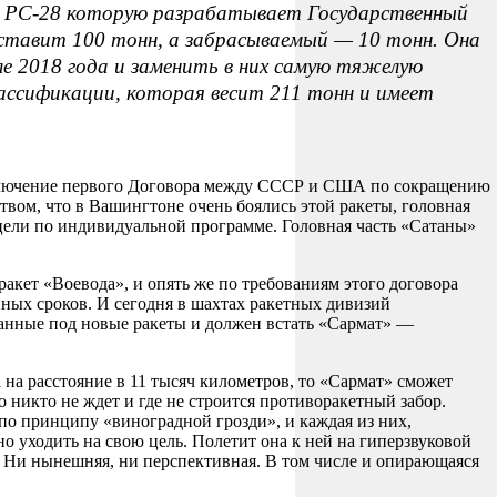
 РС-28 которую разрабатывает Государственный
оставит 100 тонн, а забрасываемый — 10 тонн. Она
е 2018 года и заменить в них самую тяжелую
лассификации, которая весит 211 тонн и имеет
заключение первого Договора между СССР и США по сокращению
твом, что в Вашингтоне очень боялись этой ракеты, головная
к цели по индивидуальной программе. Головная часть «Сатаны»
кет «Воевода», и опять же по требованиям этого договора
йных сроков. И сегодня в шахтах ракетных дивизий
ованные под новые ракеты и должен встать «Сармат» —
 на расстояние в 11 тысяч километров, то «Сармат» сможет
о никто не ждет и где не строится противоракетный забор.
 по принципу «виноградной грозди», и каждая из них,
о уходить на свою цель. Полетит она к ней на гиперзвуковой
О. Ни нынешняя, ни перспективная. В том числе и опирающаяся