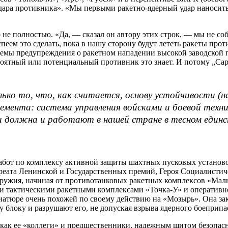
дара противника». «Мы первыми ракетно-ядерный удар наносить 
 не полностью. «Да, — сказал он автору этих строк, — мы не с
успеем это сделать, пока в нашу сторону будут лететь ракеты пр
темы предупреждения о ракетном нападении высокой заводской
ятный или потенциальный противник это знает. И потому „Сарм
олько то, что, как считается, основу устойчивости 
лемента: система управления войсками и боевой техн
и должна и работают в нашей стране в тесном единст
абот по комплексу активной защиты шахтных пусковых установо
уреата Ленинской и Государственных премий, Героя Социалистич
оружия, начиная от противотанковых ракетных комплексов «Мал
и тактическими ракетными комплексами «Точка-У» и оперативн
иатюре очень похожей по своему действию на «Мозырь». Она зак
у блоку и разрушают его, не допуская взрыва ядерного боеприпа
т, как ее «коллеги» и предшественники, надежным щитом безопас