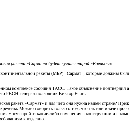
новая ракета «Сармат» будет лучше старой «Воеводы»
онтинентальной ракеты (МБР) «Сармат», которые должны были со
ном комплексе сообщил ТАСС. Такое объяснение подтвердил ав
щего РВСН генерал-полковник Виктор Есин.
ская ракета «Сармат» и для чего она нужна нашей стране? Прежд
кречены. Можно говорить только о том, что так или иначе просо
здания могут пройти какие-либо изменения в конструкции и в к
ребованиям к изделию.