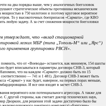
очти на два порядка выше, чем у аналогичных боеголовок
зрушают стратегические объекты противника механическим
ла мощностью в 750 килотонн и поэтому круговое вероятное
метров. То у высокоточных боеприпасов «Сармата», где КВО
ить любую задачу. А за счет снижения мощности боеголовки
аев утверждает, что «вклад стационарной
пировкой легких МБР (типа „Тополь-М“ или „Ярс“)
вого применения группировки РВСН».
о помнить, что от «Воеводы» останется, как минимум, 154 шахты
лжно будет вписываться в параметры договора СНВ-3, который
. Напомню, что на каждом «Сармате» должно быть по 15
 соответственно — 741 и 1 481). Договор СНВ-3 может быть
ласса «Сармат» у нас будет, наверное, на первых порах меньше,
бомбардировщики. И все они входят в засчет СНВ-3.
вания вероятного или потенциального агрессора. А также для
 С другой стороны, как считает доктор технических наук,
 Дворкин, для решения этой задачи достаточно было бы
 железнодорожного ракетного комплекса) «Баргузин».