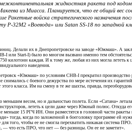
межконтинентальная жидкостная ракета под кодом
кеева из Миасса. Планируется, что ее общий вес с
ие Ракетные войска стратегического назначения посл
ету Р-32М2 «Воевода» или Satan SS-18 по западной к
 единиц. Делали их в Днепропетровске на заводе «Южмаш». А 
I или Start-I) было во многом вызвано именно тем обстоятельс
 750 килотонн каждая. И к тому же, любая из них могла лететь 
ивидуального наведения.
етровск «Южмаш» по условиям СНВ-I прекратил производство ра
е снимались с боевого дежурства по мере истечения их гаранти
т этого класса. Им на смену в те же шахты, правда, переоборуд
о меньшим весом, но и дальностью полета. Если «Сатана» летала
онструкторов, лететь к цели даже через Южный полюс. Откуда ег
 не меньше 15 РГЧ ИН. Они разместятся в головной части ракеты
ди» тогда, когда по заложенной в боеголовку программе ей нужн
е для того, чтобы ее не смогла перехватить никакая система ПР
 — что есть ПРО, что нет — без разницы. Он ее не заметит».