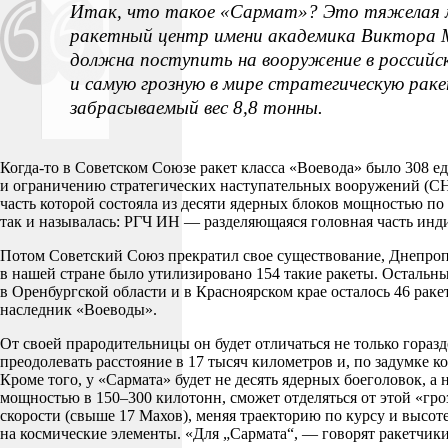
Итак, что такое «Сармат»? Это тяжелая 
ракетный центр имени академика Виктора Ма
должна поступить на вооружение в российск
и самую грозную в мире стратегическую рак
забрасываемый вес 8,8 тонны.
Когда-то в Советском Союзе ракет класса «Воевода» было 308
и ограничению стратегических наступательных вооружений (СНВ-
часть которой состояла из десяти ядерных блоков мощностью по
так и называлась: РГЧ ИН — разделяющаяся головная часть инд
Потом Советский Союз прекратил свое существование, Днепроп
в нашей стране было утилизировано 154 такие ракеты. Остальны
в Оренбургской области и в Красноярском крае осталось 46 раке
наследник «Воеводы».
От своей прародительницы он будет отличаться не только горазд
преодолевать расстояние в 17 тысяч километров и, по задумке к
Кроме того, у «Сармата» будет не десять ядерных боеголовок, а
мощностью в 150–300 килотонн, сможет отделяться от этой «гроз
скорости (свыше 17 Махов), меняя траекторию по курсу и высот
на космические элементы. «Для „Сармата“, — говорят ракетчики,