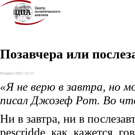
Позавчера или послез
03 марта 2023 / 21:13
«Я не верю в завтра, но 
писал Джозеф Рот. Во чт
Ни в завтра, ни в послезав
pescridde, как, кажется, г