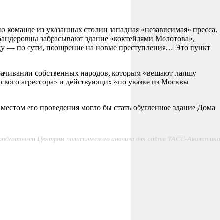
 по команде из указанных столиц западная «независимая» пресса.
а бандеровцы забрасывают здание «коктейлями Молотова»,
ду — по сути, поощрение на новые преступления… Это пункт
урачивании собственных народов, которым «вешают лапшу
ийского агрессора» и действующих «по указке из Москвы
местом его проведения могло бы стать обугленное здание Дома
одготовлен Центром политического анализа для сайта ТАСС-Аналитика