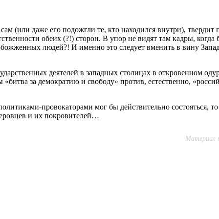
 сам (или даже его подожгли те, кто находился внутри), твердит
твенности обеих (?!) сторон. В упор не видят там кадры, когд
божженных людей?! И именно это следует вменить в вину Запа
сударственных деятелей в западных столицах в откровенном од
бы «битва за демократию и свободу» против, естественно, «росс
олитиками-провокаторами мог бы действительно состояться, то 
еровцев и их покровителей…
Материал п