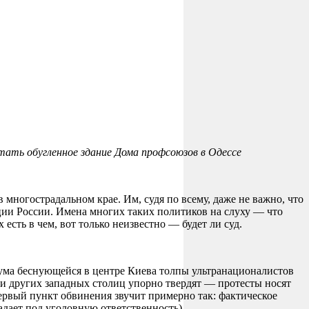
тать обугленное здание Дома профсоюзов в Одессе
многострадальном крае. Им, судя по всему, даже не важно, что
и России. Имена многих таких политиков на слуху — что
есть в чем, вот только неизвестно — будет ли суд.
ума беснующейся в центре Киева толпы ультранационалистов
 и других западных столиц упорно твердят — протесты носят
рвый пункт обвинения звучит примерно так: фактическое
дает под уголовную ответственность).