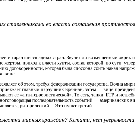
их ставленниками во власти соглашения противостоя
лей и гарантий западных стран. Звучит ли возмущенный окрик
е жертвы, приход к власти хунты, состав которой, по сути, утв
ию договоренности, которая была способна сбить накал напряже
же вине.
аявляет об этом, требуя федерализации государства. Волна мирн
 приезжает главный цэрэушник Бреннан, затем — вице-президент
зывают ее «антитеррористической». То есть, танки, БТР и истр
ногоговорящая последовательность событий — американских визи
ставляется, риторический… Это пункт третий.
полсотни мирных граждан? Кстати, нет уверенности в