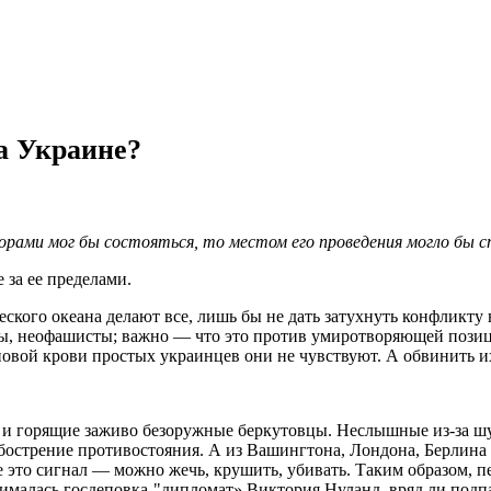
на Украине?
рами мог бы состояться, то местом его проведения могло бы с
 за ее пределами.
ого океана делают все, лишь бы не дать затухнуть конфликту в 
, неофашисты; важно — что это против умиротворяющей позици
новой крови простых украинцев они не чувствуют. А обвинить их 
 и горящие заживо безоружные беркутовцы. Неслышные из-за ш
бострение противостояния. А из Вашингтона, Лондона, Берлина
то сигнал — можно жечь, крушить, убивать. Таким образом, пе
ималась госдеповка-"дипломат» Виктория Нуланд, вряд ли подпа