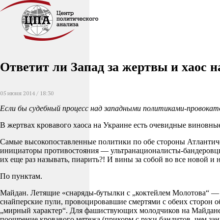
Ответит ли Запад за жертвы и хаос 
05 июня 2014 / 18:30
Если бы судебный процесс над западными политиками-провокато
В жертвах кровавого хаоса на Украине есть очевидные виновные
Самые высокопоставленные политики по обе стороны Атлантическ
инициаторы противостояния — ультранационалисты-бандеровцы
их еще раз называть, пиарить?! И вины за собой во все новой и 
По пунктам.
Майдан. Летящие «снаряды-бутылки с „коктейлем Молотова“ —
снайперские пули, провоцировавшие смертями с обеих сторон о
„мирный характер“. Для фашиствующих молодчиков на Майдане э
поощрение кровавого мятежа (прикорм с руки бандитов, чем зан