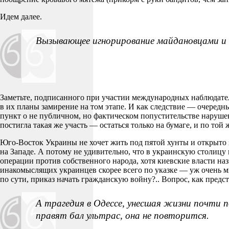
Идем далее.
Вызывающее игнорирование майдановцами и 
Заметьте, подписанного при участии международных наблюдате
в их планы замирение на том этапе. И как следствие — очередны
пункт о не публичном, но фактическом попустительстве нарушен
постигла такая же участь — остаться только на бумаге, и по той 
Юго-Восток Украины не хочет жить под пятой хунты и открыто з
на Западе. А потому не удивительно, что в украинскую столицу
операции против собственного народа, хотя киевские власти на
инакомыслящих украинцев скорее всего по указке — уж очень м
по сути, приказ начать гражданскую войну?.. Вопрос, как пред
А трагедия в Одессе, унесшая жизни почти 
правят бал ультрас, она не повторится.