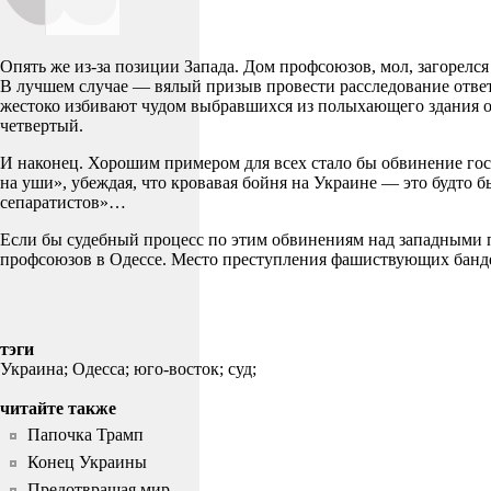
Опять же из-за позиции Запада. Дом профсоюзов, мол, загорелся
В лучшем случае — вялый призыв провести расследование ответс
жестоко избивают чудом выбравшихся из полыхающего здания о
четвертый.
И наконец. Хорошим примером для всех стало бы обвинение го
на уши», убеждая, что кровавая бойня на Украине — это будто 
сепаратистов»…
Если бы судебный процесс по этим обвинениям над западными п
профсоюзов в Одессе. Место преступления фашиствующих банд
тэги
Украина;
Одесса;
юго-восток;
суд;
читайте также
Папочка Трамп
Конец Украины
Предотвращая мир