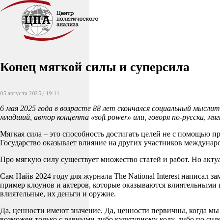
Конец мягкой силы и суперсила
05 августа 2025 / 19:11
6 мая 2025 года в возрасте 88 лет скончался социальный мысл
младший, автор концепта «soft power» или, говоря по-русски, мяг
Мягкая сила – это способность достигать целей не с помощью п
Государство оказывает влияние на других участников междунар
Про мягкую силу существует множество статей и работ. Но актуа
Сам Найв 2024 году для журнала The National Interest написал з
пример клоунов и актеров, которые оказываются влиятельными в
влиятельные, их деньги и оружие.
Да, ценности имеют значение. Да, ценности первичны, когда м
возможен только с равными либо культурному коду, либо по силе