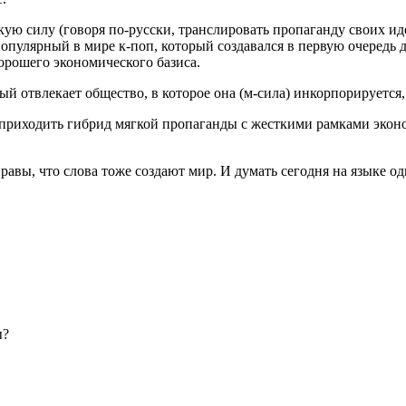
гкую силу (говоря по-русски, транслировать пропаганду своих и
опулярный в мире к-поп, который создавался в первую очередь
хорошего экономического базиса.
ый отвлекает общество, в которое она (м-сила) инкорпорируется
ен приходить гибрид мягкой пропаганды с жесткими рамками эко
авы, что слова тоже создают мир. И думать сегодня на языке од
ы?