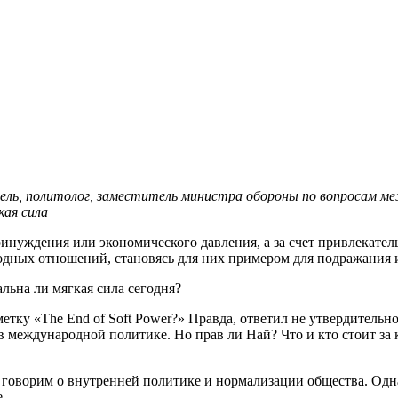
итель, политолог, заместитель министра обороны по вопросам 
кая сила
ринуждения или экономического давления, а за счет привлекате
одных отношений, становясь для них примером для подражания 
льна ли мягкая сила сегодня?
аметку «The End of Soft Power?» Правда, ответил не утвердительн
 международной политике. Но прав ли Най? Что и кто стоит за 
ы говорим о внутренней политике и нормализации общества. Одн
.