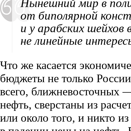
Нынешний мир в поли
от биполярной конст
и у арабских шейхов
не линейные интерес
Что же касается экономич
бюджеты не только России
всего
,
ближневосточных —
нефть
,
сверстаны из расче
или около того
,
и никто из
в падении цены на нефть. 