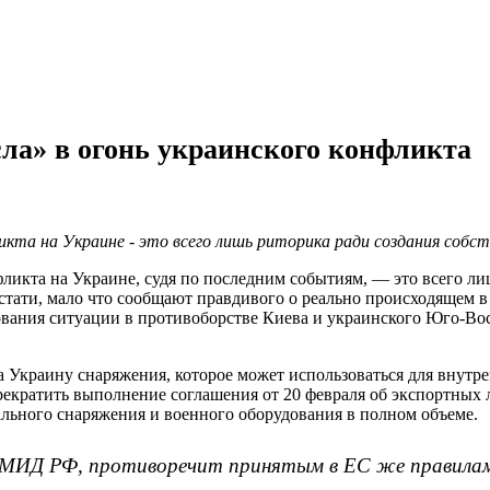
ла» в огонь украинского конфликта
та на Украине - это всего лишь риторика ради создания собств
кта на Украине, судя по последним событиям, — это всего лиш
кстати, мало что сообщают правдивого о реально происходящем 
ования ситуации в противоборстве Киева и украинского Юго-Во
а Украину снаряжения, которое может использоваться для внутре
кратить выполнение соглашения от 20 февраля об экспортных л
ального снаряжения и военного оборудования в полном объеме.
в МИД РФ, противоречит принятым в ЕС же правилам