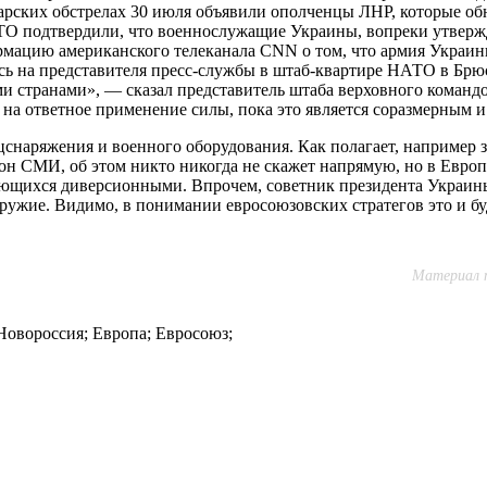
варских обстрелах 30 июля объявили ополченцы ЛНР, которые об
АТО подтвердили, что военнослужащие Украины, вопреки утверж
мацию американского телеканала CNN о том, что армия Украин
аясь на представителя пресс-службы в штаб-квартире НАТО в Брю
 странами», — сказал представитель штаба верховного команд
о на ответное применение силы, пока это является соразмерным 
цснаряжения и военного оборудования. Как полагает, например 
 он СМИ, об этом никто никогда не скажет напрямую, но в Европ
ляющихся диверсионными. Впрочем, советник президента Украин
оружие. Видимо, в понимании евросоюзовских стратегов это и бу
Материал п
Новороссия;
Европа;
Евросоюз;