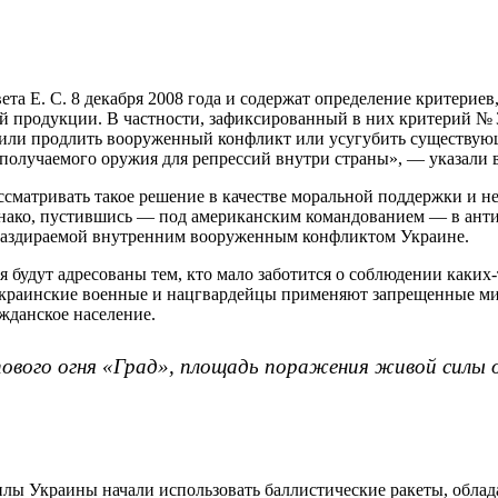
ета Е. С.
8 декабря 2008 года и содержат определение критериев
 продукции. В частности, зафиксированный в них критерий № 3
 или продлить вооруженный конфликт или усугубить существую
получаемого оружия для репрессий внутри страны», — указали 
ссматривать такое решение в качестве моральной поддержки и н
нако, пустившись — под американским командованием — в антир
и раздираемой внутренним вооруженным конфликтом Украине.
я будут адресованы тем, кто мало заботится о соблюдении каки
о украинские военные и нацгвардейцы применяют запрещенные 
ажданское население.
лпового огня «Град», площадь поражения живой силы
силы Украины начали использовать баллистические ракеты, обл