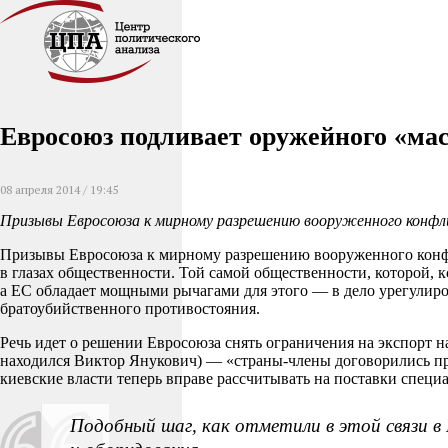
Евросоюз подливает оружейного «мас
08 апреля 2014 / 19:45
Призывы Евросоюза к мирному разрешению вооруженного конфлик
Призывы Евросоюза к мирному разрешению вооруженного конфли
в глазах общественности. Той самой общественности, которой, 
а ЕС обладает мощными рычагами для этого — в дело урегулир
братоубийственного противостояния.
Речь идет о решении Евросоюза снять ограничения на экспорт н
находился Виктор Янукович) — «страны-члены договорились пре
киевские власти теперь вправе рассчитывать на поставки специ
Подобный шаг, как отметили в этой связи 