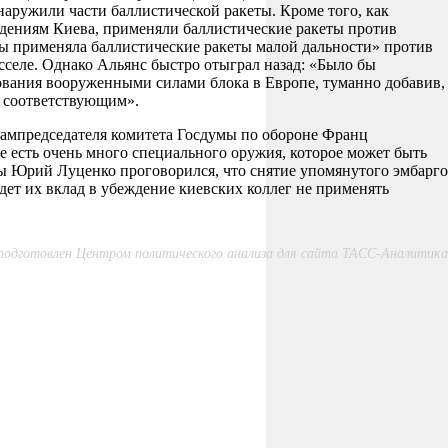
наружили части баллистической ракеты. Кроме того, как
дениям Киева, применяли баллистические ракеты против
ы применяла баллистические ракеты малой дальности» против
сселе. Однако Альянс быстро отыграл назад: «Было бы
ования вооруженными силами блока в Европе, туманно добавив,
и соответствующим».
зампредседателя комитета Госдумы по обороне Франц
е есть очень много специального оружия, которое может быть
ы Юрий Луценко проговорился, что снятие упомянутого эмбарго
дет их вклад в убеждение киевских коллег не применять
одготовлен Центром политического анализа для сайта ТАСС-Аналитика