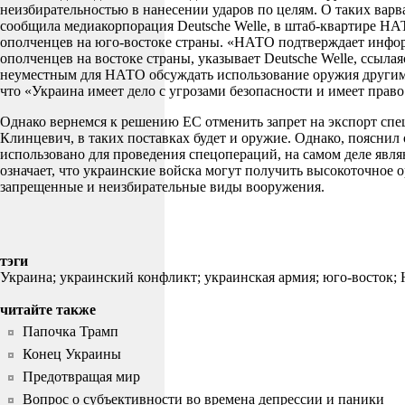
неизбирательностью в нанесении ударов по целям. О таких вар
сообщила медиакорпорация Deutsche Welle, в штаб-квартире Н
ополченцев на юго-востоке страны. «НАТО подтверждает инфор
ополченцев на востоке страны, указывает Deutsche Welle, ссыл
неуместным для НАТО обсуждать использование оружия другими
что «Украина имеет дело с угрозами безопасности и имеет прав
Однако вернемся к решению ЕС отменить запрет на экспорт спе
Клинцевич, в таких поставках будет и оружие. Однако, пояснил
использовано для проведения спецопераций, на самом деле яв
означает, что украинские войска могут получить высокоточное 
запрещенные и неизбирательные виды вооружения.
тэги
Украина;
украинский конфликт;
украинская армия;
юго-восток;
читайте также
Папочка Трамп
Конец Украины
Предотвращая мир
Вопрос о субъективности во времена депрессии и паники