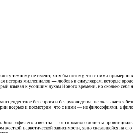
клиту темному не имеют, хотя бы потому, что с ними примерно в
ая история миллениалов — любовь к симулякрам, которые вроде
ый взывал к усопшим духам Нового времени, но сколько себя не 
ансцендентное без спроса и без руководства, не оказывается бе
рии всерьез и посмотрим, что с ними — не философиями, а фил
а. Биография его известна — от скромного доцента провинциаль
дом жесткой наркотической зависимости, явно сказавшейся на ег