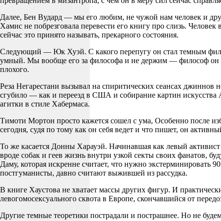
превращением в мизантропа, с чем он в меру сил сейчас справля
Далее, Бен Вудард — мы его любим, не чужой нам человек и др
Хамис не побрезговала перевести его книгу про слизь. Человек 
сейчас это принято называть, прекарного состояния.
Следующий — Юк Хуэй. С какого перепугу он стал темным филос
умный. Мы вообще его за философа и не держим — философ он до
плохого.
Реза Негарестани вызывал на спиритических сеансах джиннов неф
сгубило — как и переезд в США и собирание картин искусства А
агитки в стиле Хабермаса.
Тимоти Мортон просто кажется сошел с ума, Особенно после изб
сегодня, судя по тому как он себя ведет и что пишет, он акти
То же касается Донны Харауэй. Начинавшая как левый активист
вроде собак и геев жизнь внутри узкой секты своих фанатов, бу
Даму, которая искренне считает, что нужно экстерминировать 9
постгуманисты, давно считают выжившей из рассудка.
В книге Хаустова не хватает массы других фигур. И практическ
левогомосексуального сквота в Европе, скончавшийся от перед
Другие темные теоретики пострадали и пострашнее. Но не будем