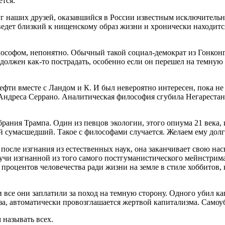
ется.
уг наших друзей, оказавшийся в России известным исключитель
ведет близкий к нищенскому образ жизни и хронически находится
офом, непонятно. Обычный такой социал-демократ из Гонконга 
лжен как-то пострадать, особенно если он перешел на темную ст
ти вместе с Ландом и К. И был невероятно интересен, пока не р
ндреса Серрано. Аналитическая философия сгубила Негарестани 
рания Трампа. Один из певцов экологии, этого опиума 21 века,
вный сумасшедший. Такое с философами случается. Желаем ему до
 после изгнания из естественных наук, она заканчивает свою 
дучи изгнанной из того самого постгуманистического мейнстрима,
0 процентов человечества ради жизни на земле в стиле хоббитов
и все они заплатили за поход на темную сторону. Одного убил 
оза, автоматически провозглашается жертвой капитализма. Само
 называть всех.