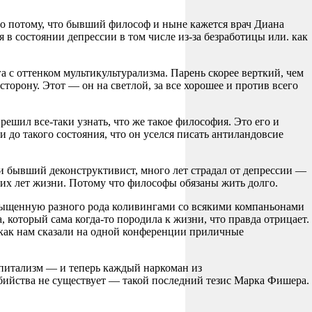
но потому, что бывший философ и ныне кажется врач Диана
 в состоянии депрессии в том числе из-за безработицы или. как
с оттенком мультикультурализма. Парень скорее верткий, чем
орону. Этот — он на светлой, за все хорошее и против всего
ешил все-таки узнать, что же такое философия. Это его и
до такого состояния, что он уселся писать антиландовсие
 и бывший деконструктивист, много лет страдал от депрессии —
лгих лет жизни. Потому что философы обязаны жить долго.
насыщенную разного рода коливингами со всякими компаньонами
 который сама когда-то породила к жизни, что правда отрицает.
, как нам сказали на одной конференции приличные
капитализм — и теперь каждый наркоман из
убийства не существует — такой последний тезис Марка Фишера.