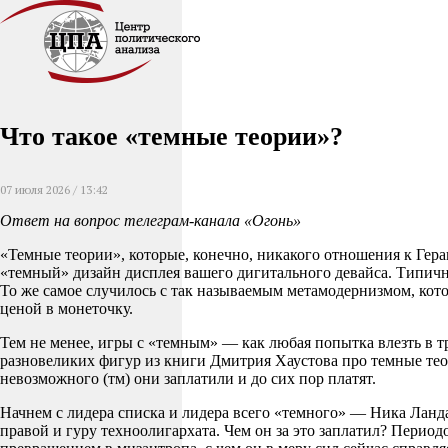
Что такое «темные теории»?
07 июля 2026 / 13:42
Ответ на вопрос телеграм-канала «Огонь»
«Темные теории», которые, конечно, никакого отношения к Гера
«темный» дизайн дисплея вашего дигитального девайса. Типичн
То же самое случилось с так называемым метамодернизмом, котор
ценой в монеточку.
Тем не менее, игры с «темным» — как любая попытка влезть в тр
разновеликих фигур из книги Дмитрия Хаустова про темные тео
невозможного (тм) они заплатили и до сих пор платят.
Начнем с лидера списка и лидера всего «темного» — Ника Ланд
правой и гуру техноолигархата. Чем он за это заплатил? Перио