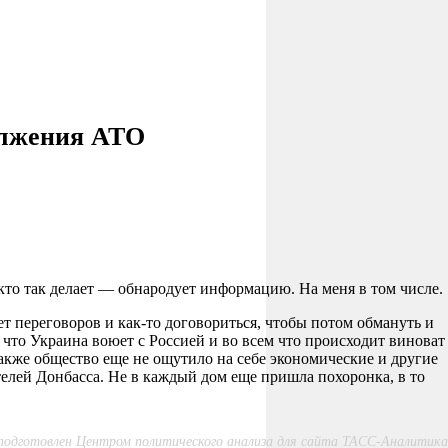
должения АТО
кто так делает — обнародует информацию. На меня в том числе.
т переговоров и как-то договориться, чтобы потом обмануть и
 что Украина воюет с Россией и во всем что происходит виноват
акже общество еще не ощутило на себе экономические и другие
телей Донбасса. Не в каждый дом еще пришла похоронка, в то
одготовлен Центром политического анализа для сайта ТАСС-Аналитика