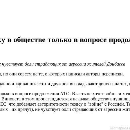
ку в обществе только в вопросе про
не чувствует боли страдающих от агрессии жителей Донбасса
, но они совсем не те, о которых написали авторы переписки.
е давно и «диванные сотни дружно» выкладывают доносы на тех, 
олько в вопросе продолжения АТО. Власть не хочет войны и хоче
. Виновата в этом пропагандистская накачка: обществу внушили,
, что добавляет авторитетности тезису о "войне" с Россией. Т
ых - их прячут), не чувствует боли страдающих от агрессии жи
Материал п