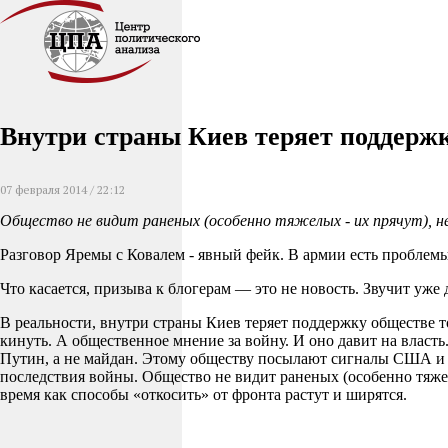
Внутри страны Киев теряет поддерж
07 февраля 2014 / 22:12
Общество не видит раненых (особенно тяжелых - их прячут), 
Разговор Яремы с Ковалем - явный фейк. В армии есть проблемы
Что касается, призыва к блогерам — это не новость. Звучит уж
В реальности, внутри страны Киев теряет поддержку обществе т
кинуть. А общественное мнение за войну. И оно давит на власть
Путин, а не майдан. Этому обществу посылают сигналы США и ЕС
последствия войны. Общество не видит раненых (особенно тяжел
время как способы «откосить» от фронта растут и ширятся.