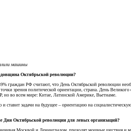
налили машины
 годовщина Октябрьской революции?
9% граждан РФ считают, что День Октябрьской революции необх
с точки зрения политической ориентации, страна. День Великог
, но во всем мире: Китае, Латинской Америке, Вьетнаме.
о и ставит задачи на будущее – ориентацию на социалистическу
ие Дня Октябрьской революции для левых организаций?
заканчивая Москвой и Ленинградом, проходят мощные шествия и м