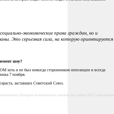
оциально-экономические права граждан, но и
ваны. Это серьезная сила, на которую ориентируется
элемент шоу?
, ФОМ хоть и не был никогда сторонником оппозиции и всегда
ника 7 ноября.
возраста, заставших Советский Союз.
одготовлен Центром политического анализа для сайта ТАСС-Аналитика